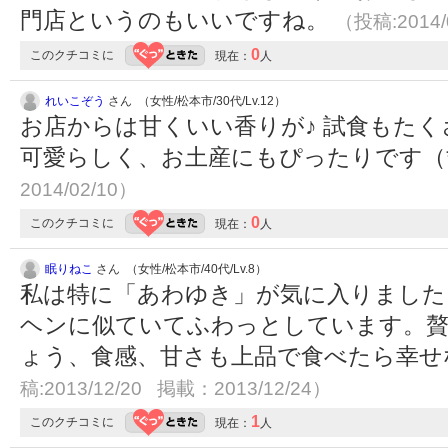
門店というのもいいですね。
（投稿:2014/
0
このクチコミに
現在：
人
れいこぞう
さん （女性/松本市/30代/Lv.12）
お店からは甘くいい香りが♪ 試食もたく
可愛らしく、お土産にもぴったりです（*^
2014/02/10）
0
このクチコミに
現在：
人
眠りねこ
さん （女性/松本市/40代/Lv.8）
私は特に「あわゆき」が気に入りました
ヘンに似ていてふわっとしています。贅
ょう、食感、甘さも上品で食べたら幸
稿:2013/12/20 掲載：2013/12/24）
1
このクチコミに
現在：
人