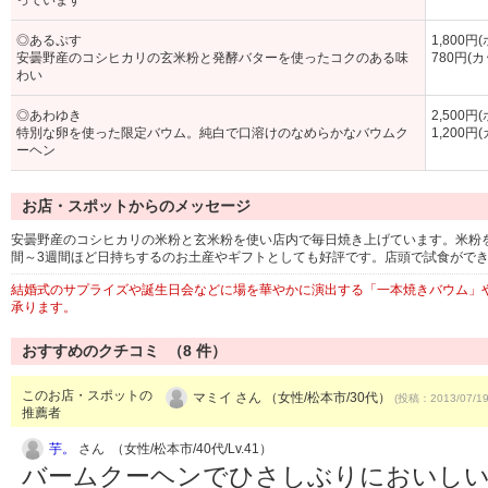
っています
◎あるぷす
1,800円
安曇野産のコシヒカリの玄米粉と発酵バターを使ったコクのある味
780円(カ
わい
◎あわゆき
2,500円
特別な卵を使った限定バウム。純白で口溶けのなめらかなバウムク
1,200円
ーヘン
お店・スポットからのメッセージ
安曇野産のコシヒカリの米粉と玄米粉を使い店内で毎日焼き上げています。米粉
間～3週間ほど日持ちするのお土産やギフトとしても好評です。店頭で試食がで
結婚式のサプライズや誕生日会などに場を華やかに演出する「一本焼きバウム」
承ります。
おすすめのクチコミ （
8
件）
このお店・スポットの
マミイ さん （女性/松本市/30代）
(投稿：2013/07/1
推薦者
芋。
さん （女性/松本市/40代/Lv.41）
バームクーヘンでひさしぶりにおいし