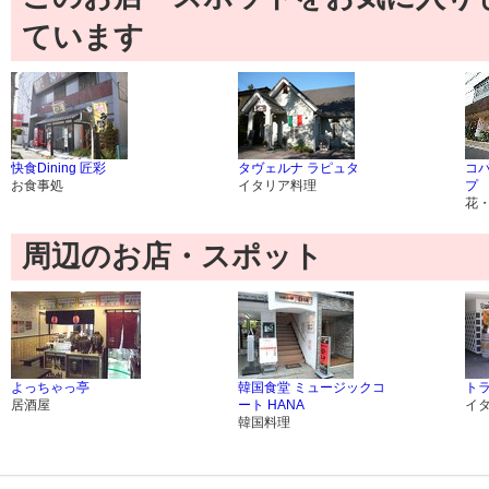
ています
快食Dining 匠彩
タヴェルナ ラピュタ
コ
お食事処
イタリア料理
プ
花
周辺のお店・スポット
よっちゃっ亭
韓国食堂 ミュージックコ
ト
居酒屋
ート HANA
イ
韓国料理