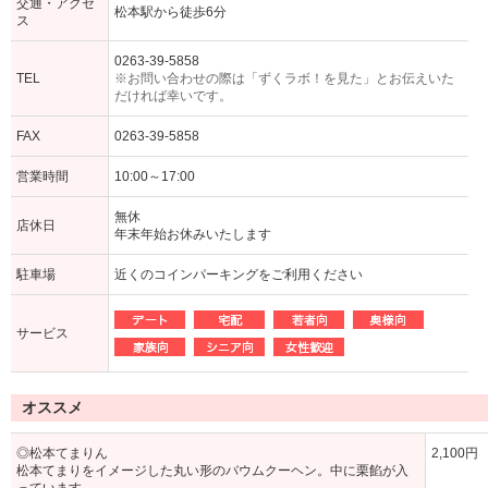
交通・アクセ
松本駅から徒歩6分
ス
0263-39-5858
TEL
※お問い合わせの際は「ずくラボ！を見た」とお伝えいた
だければ幸いです。
FAX
0263-39-5858
営業時間
10:00～17:00
無休
店休日
年末年始お休みいたします
駐車場
近くのコインパーキングをご利用ください
サービス
オススメ
◎松本てまりん
2,100円
松本てまりをイメージした丸い形のバウムクーヘン。中に栗餡が入