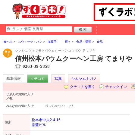
食べる
スウィーツ・パン
洋菓子
買う
食品・酒類
食品
シンシュウマツモトバウムクーヘンコウボウ テマリヤ
信州松本バウムクーヘン工房 てまりや
0263-39-5858
基本情報
クチコミ
写真
ヤムヤムナガノ
クチコミを書く
チェックイン
じぶんのお気に入り:
メモ:
みんなのお気に入り:
行ってみたい！…
2人
松本市中央2-4-15
住所
謝藍ビル