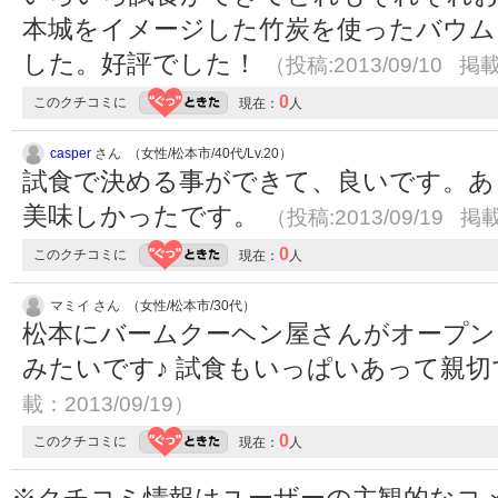
本城をイメージした竹炭を使ったバウム
した。好評でした！
（投稿:2013/09/10 掲載
0
このクチコミに
現在：
人
casper
さん （女性/松本市/40代/Lv.20）
試食で決める事ができて、良いです。あ
美味しかったです。
（投稿:2013/09/19 掲載
0
このクチコミに
現在：
人
マミイ さん （女性/松本市/30代）
松本にバームクーヘン屋さんがオープン
みたいです♪ 試食もいっぱいあって親切で
載：2013/09/19）
0
このクチコミに
現在：
人