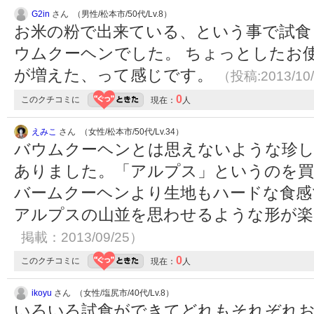
G2in
さん （男性/松本市/50代/Lv.8）
お米の粉で出来ている、という事で試食
ウムクーヘンでした。 ちょっとしたお
が増えた、って感じです。
（投稿:2013/10
0
このクチコミに
現在：
人
えみこ
さん （女性/松本市/50代/Lv.34）
バウムクーヘンとは思えないような珍
ありました。「アルプス」というのを買
バームクーヘンより生地もハードな食感
アルプスの山並を思わせるような形が
掲載：2013/09/25）
0
このクチコミに
現在：
人
ikoyu
さん （女性/塩尻市/40代/Lv.8）
いろいろ試食ができてどれもそれぞれ