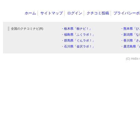
ホーム
サイトマップ
ログイン
クチコミ投稿
プライバシーポ
全国のクチコミナビ(R)
・栃木県「栃ナビ！」
・熊本県「ひ
・福島県「ふくラボ！」
・新潟県「な
・群馬県「ぐんラボ！」
・香川県「さ
・石川県「金沢ラボ！」
・鹿児島県「
(C) HitBit