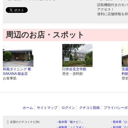
読取機能付きのモバ
アクセス！
便利に店舗情報を持
周辺のお店・スポット
和風ダイニング 肴
臼井吉見文学館
安
SAKANA 堀金店
歴史・資料館
料
お食事処
歴
ホーム
サイトマップ
ログイン
クチコミ投稿
プライバシーポ
全国のクチコミナビ(R)
・栃木県「栃ナビ！」
・熊本県「ひ
・福島県「ふくラボ！」
・新潟県「な