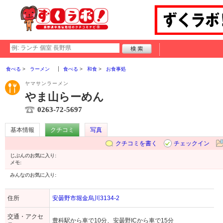
食べる
ラーメン
食べる
和食
お食事処
ヤマサンラーメン
やま山らーめん
0263-72-5697
基本情報
クチコミ
写真
クチコミを書く
チェックイン
じぶんのお気に入り:
メモ:
みんなのお気に入り:
住所
安曇野市堀金烏川3134-2
交通・アクセ
豊科駅から車で10分、安曇野ICから車で15分