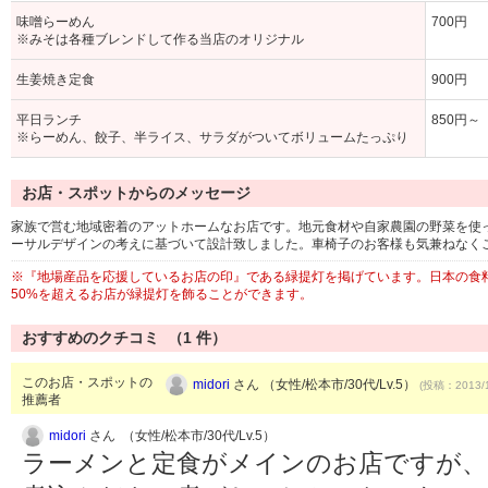
味噌らーめん
700円
※みそは各種ブレンドして作る当店のオリジナル
生姜焼き定食
900円
平日ランチ
850円～
※らーめん、餃子、半ライス、サラダがついてボリュームたっぷり
お店・スポットからのメッセージ
家族で営む地域密着のアットホームなお店です。地元食材や自家農園の野菜を使
ーサルデザインの考えに基づいて設計致しました。車椅子のお客様も気兼ねなく
※『地場産品を応援しているお店の印』である緑提灯を掲げています。日本の食料
50%を超えるお店が緑提灯を飾ることができます。
おすすめのクチコミ （
1
件）
このお店・スポットの
midori
さん （女性/松本市/30代/Lv.5）
(投稿：2013/1
推薦者
midori
さん （女性/松本市/30代/Lv.5）
ラーメンと定食がメインのお店ですが、