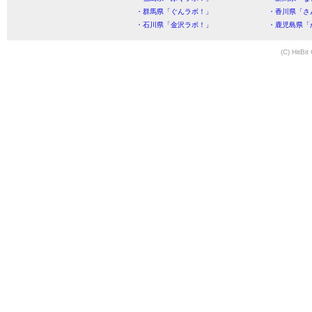
・群馬県「ぐんラボ！」
・香川県「さ
・石川県「金沢ラボ！」
・鹿児島県「
(C) HitBit