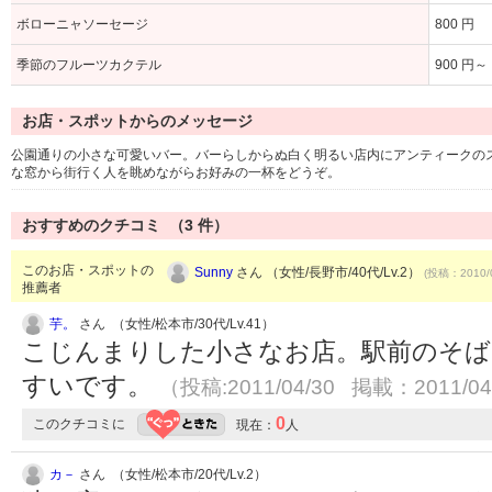
ボローニャソーセージ
800 円
季節のフルーツカクテル
900 円～
お店・スポットからのメッセージ
公園通りの小さな可愛いバー。バーらしからぬ白く明るい店内にアンティークの
な窓から街行く人を眺めながらお好みの一杯をどうぞ。
おすすめのクチコミ （
3
件）
このお店・スポットの
Sunny
さん （女性/長野市/40代/Lv.2）
(投稿：2010/
推薦者
芋。
さん （女性/松本市/30代/Lv.41）
こじんまりした小さなお店。駅前のそば
すいです。
（投稿:2011/04/30 掲載：2011/04
0
このクチコミに
現在：
人
カ－
さん （女性/松本市/20代/Lv.2）