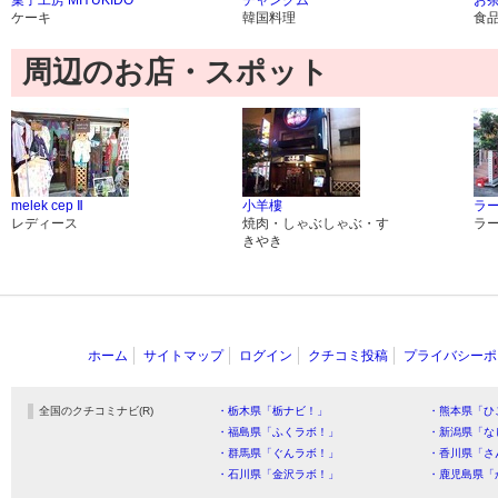
菓子工房 MIYUKIDO
チャングム
お茶
ケーキ
韓国料理
食
周辺のお店・スポット
melek cep Ⅱ
小羊樓
ラ
レディース
焼肉・しゃぶしゃぶ・す
ラ
きやき
ホーム
サイトマップ
ログイン
クチコミ投稿
プライバシーポ
全国のクチコミナビ(R)
・栃木県「栃ナビ！」
・熊本県「ひ
・福島県「ふくラボ！」
・新潟県「な
・群馬県「ぐんラボ！」
・香川県「さ
・石川県「金沢ラボ！」
・鹿児島県「