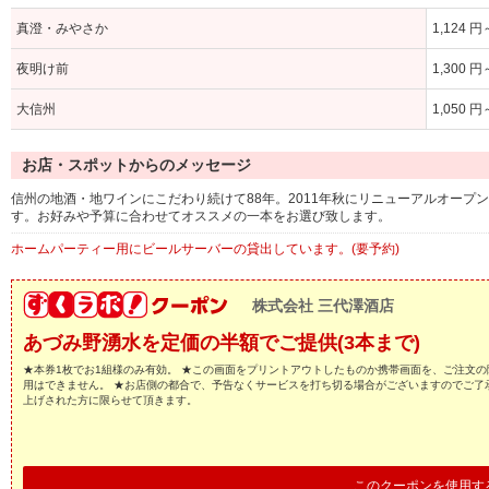
真澄・みやさか
1,124 円
夜明け前
1,300 円
大信州
1,050 円
お店・スポットからのメッセージ
信州の地酒・地ワインにこだわり続けて88年。2011年秋にリニューアルオー
す。お好みや予算に合わせてオススメの一本をお選び致します。
ホームパーティー用にビールサーバーの貸出しています。(要予約)
株式会社 三代澤酒店
あづみ野湧水を定価の半額でご提供(3本まで)
★本券1枚でお1組様のみ有効。 ★この画面をプリントアウトしたものか携帯画面を、ご注文の
用はできません。 ★お店側の都合で、予告なくサービスを打ち切る場合がございますのでご了
上げされた方に限らせて頂きます。
このクーポンを使用す