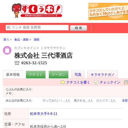
買う
食品・酒類
酒類
カブシキカイシャ ミヨサワサケテン
株式会社 三代澤酒店
0263-32-1525
基本情報
クチコミ
クーポン
写真
キラキラナガノ
クチコミを書く
チェックイン
じぶんのお気に入り:
メモ:
みんなのお気に入り:
行ってみたい！…
1人
癒される…
1人
ひとりで…
1人
全部
住所
松本市大手4-9-11
交通・アクセ
松本市役所から南へ1分