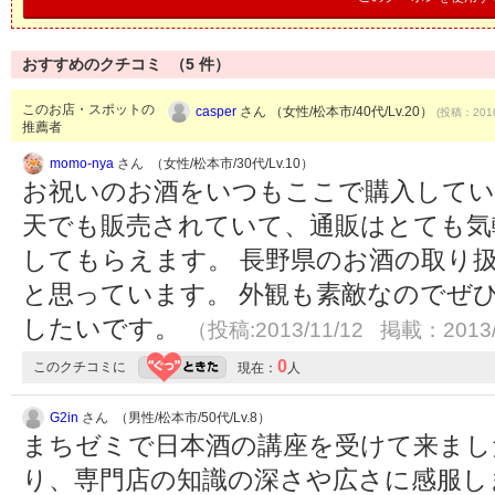
おすすめのクチコミ （
5
件）
このお店・スポットの
casper
さん （女性/松本市/40代/Lv.20）
(投稿：2010
推薦者
momo-nya
さん （女性/松本市/30代/Lv.10）
お祝いのお酒をいつもここで購入してい
天でも販売されていて、通販はとても気
してもらえます。 長野県のお酒の取り
と思っています。 外観も素敵なのでぜ
したいです。
（投稿:2013/11/12 掲載：2013/
0
このクチコミに
現在：
人
G2in
さん （男性/松本市/50代/Lv.8）
まちゼミで日本酒の講座を受けて来まし
り、専門店の知識の深さや広さに感服し