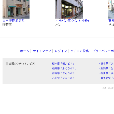
古本喫茶 想雲堂
小松パン店 (パンセ小松)
蕎麦
喫茶店
パン
そ
ホーム
サイトマップ
ログイン
クチコミ投稿
プライバシーポ
全国のクチコミナビ(R)
・栃木県「栃ナビ！」
・熊本県「ひ
・福島県「ふくラボ！」
・新潟県「な
・群馬県「ぐんラボ！」
・香川県「さ
・石川県「金沢ラボ！」
・鹿児島県「
(C) HitBit