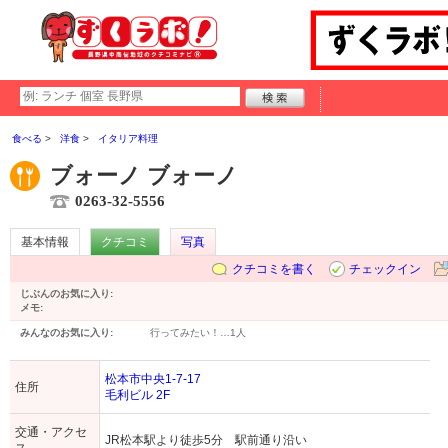
食べる
洋食
イタリア料理
ブォーノ ブォーノ
0263-32-5556
基本情報
クチコミ
写真
クチコミを書く
チェックイン
じぶんのお気に入り:
メモ:
みんなのお気に入り:
行ってみたい！…
1人
松本市中央1-7-17
住所
毛利ビル 2F
交通・アクセ
JR松本駅より徒歩5分 駅前通り沿い