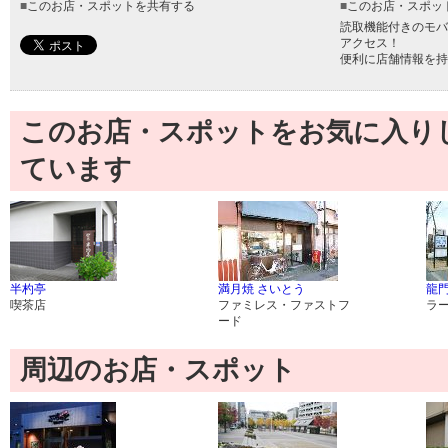
■
このお店・スポットを共有する
■
このお店・スポッ
読取機能付きのモバ
アクセス！
便利に店舗情報を持
このお店・スポットをお気に入り
ています
半杓亭
満月焼 さいとう
龍門
喫茶店
ファミレス・ファストフ
ラ
ード
周辺のお店・スポット