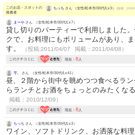
このお店・スポットの
ちっち
さん （女性/松本市/30代/Lv.3）
(投稿：2010/
推薦者
まーや
さん （女性/松本市/30代/Lv.7）
貸し切りのパーティーで利用しました。
クで、お料理にもボリュームがあり、ま
す。
（投稿:2011/04/07 掲載：2011/04/08）
0
このクチコミに
現在：
人
芋。
さん （女性/松本市/30代/Lv.41）
昼、２階から街中を眺めつつ食べるラン
らランチとお酒をちょっとのみたくな
掲載：2010/12/09）
0
このクチコミに
現在：
人
ちっち
さん （女性/松本市/30代/Lv.3）
ワイン、ソフトドリンク、お洒落な料理