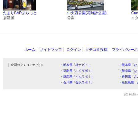
たまりBARぶらっと
中央西公園(花時計公園)
Cuc
居酒屋
公園
イ
ホーム
サイトマップ
ログイン
クチコミ投稿
プライバシーポ
全国のクチコミナビ(R)
・栃木県「栃ナビ！」
・熊本県「ひ
・福島県「ふくラボ！」
・新潟県「な
・群馬県「ぐんラボ！」
・香川県「さ
・石川県「金沢ラボ！」
・鹿児島県「
(C) HitBit