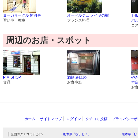
ヨーガサークル 恒河舎
オーベルジュ メイヤの樹
TH
習い事・教室
フランス料理
パ
コ
周辺のお店・スポット
PIM SHOP
酒処 みほの
や
食品
お食事処
本
お
ホーム
サイトマップ
ログイン
クチコミ投稿
プライバシーポ
全国のクチコミナビ(R)
・栃木県「栃ナビ！」
・熊本県「ひ