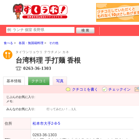
食べる
各国・無国籍料理
その他
タイワンリョウリ テウチメン カネ
台湾料理 手打麺 香根
0263-36-1303
基本情報
クチコミ
写真
クチコミを書く
チェックイン
じぶんのお気に入り:
メモ:
みんなのお気に入り:
行ってみたい！…
1人
住所
松本市大手2-8-5
0263-36-1303