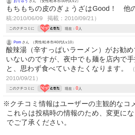
おりゅう
さん （女性/松本市/30代/Lv.2）
もちもちの皮のぎょうざはGood！ 他
稿:2010/06/09 掲載：2010/09/21）
0
このクチコミに
現在：
人
Pom
さん （男性/松本市/40代/Lv.10）
酸辣湯（辛すっぱいラーメン）がお勧め
いないのですが、夜中でも麺を店内で手
と、思わず食べていきたくなります。
（
2010/09/21）
0
このクチコミに
現在：
人
※クチコミ情報はユーザーの主観的なコ
これらは投稿時の情報のため、変更に
でご了承ください。