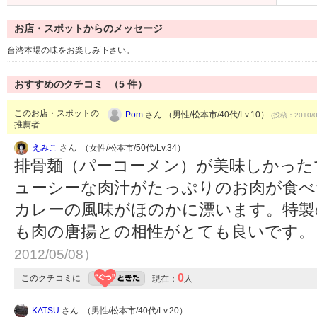
お店・スポットからのメッセージ
台湾本場の味をお楽しみ下さい。
おすすめのクチコミ （
5
件）
このお店・スポットの
Pom
さん （男性/松本市/40代/Lv.10）
(投稿：2010/0
推薦者
えみこ
さん （女性/松本市/50代/Lv.34）
排骨麺（パーコーメン）が美味しかった
ューシーな肉汁がたっぷりのお肉が食べ
カレーの風味がほのかに漂います。特製
も肉の唐揚との相性がとても良いです
2012/05/08）
0
このクチコミに
現在：
人
KATSU
さん （男性/松本市/40代/Lv.20）