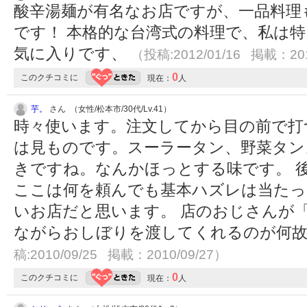
酸辛湯麺が有名なお店ですが、一品料理
です！ 本格的な台湾式の料理で、私は
気に入りです、
（投稿:2012/01/16 掲載：201
0
このクチコミに
現在：
人
芋。
さん （女性/松本市/30代/Lv.41）
時々使います。注文してから目の前で打
は見ものです。スーラータン、野菜タン
きですね。なんかほっとする味です。 
ここは何を頼んでも基本ハズレは当たっ
いお店だと思います。 店のおじさんが
ながらおしぼりを渡してくれるのが何
稿:2010/09/25 掲載：2010/09/27）
0
このクチコミに
現在：
人