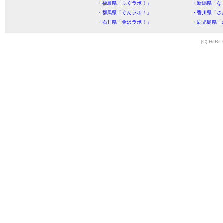
・福島県「ふくラボ！」
・新潟県「な
・群馬県「ぐんラボ！」
・香川県「さ
・石川県「金沢ラボ！」
・鹿児島県「
(C) HitBit