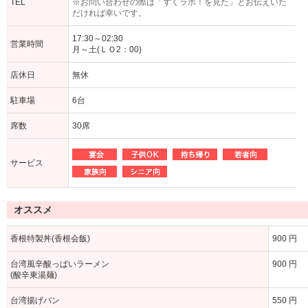
TEL
※お問い合わせの際は「ずくラボ！を見た」とお伝えいた
だければ幸いです。
17:30～02:30
営業時間
月～土(ＬＯ2：00)
店休日
無休
駐車場
6台
席数
30席
サービス
オススメ
香根特製丼(香根会飯)
900 円
台湾風辛酸っぱいラーメン
900 円
(酸辛東湯麺)
台湾揚げパン
550 円