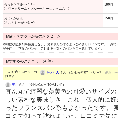
もちもちブルーベリー
180円
(サワークリームとブルーベリーのジャム入り)
おじゃがさん
158円
(丸ごとじゃがバター)
お店・スポットからのメッセージ
添加物や防腐剤を使用しない、お母さんの作るようなやさしいパンです。『身構
が手作り。季節のパンや、アレルギー対応のパンもご用意しています。
おすすめのクチコミ （
4
件）
このお店・スポットの
かおりん
さん （女性/松本市/30代/Lv.9）
(投稿：201
推薦者
芋。
さん （女性/松本市/40代/Lv.41）
真ん丸で綺麗な薄黄色の可愛いサイズの
しい素朴な美味しさ。これ、個人的に好
ったフランスパン系もよかったです。 
コミで知って訪れました。口コミで気に