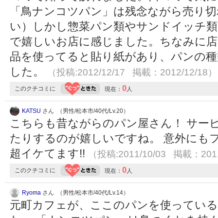
「鳥ナンコツパン」は残念ながら売り切
い）しかし惣菜パン類やサンドイッチ類
で嬉しいお店に感じました。ちなみに店
品を使ってると貼り紙があり、パンの種
した。
（投稿:2012/12/17 掲載：2012/12/18）
0
このクチコミに
現在：
人
KATSU
さん （男性/松本市/40代/Lv.20）
こちらも昔ながらのパン屋さん！ サー
たりするのが嬉しいですね。 意外にも
超イケてます!!
（投稿:2011/10/03 掲載：2011
0
このクチコミに
現在：
人
Ryoma
さん （男性/松本市/40代/Lv.14）
元町カフェが、ここのパンを使ってい