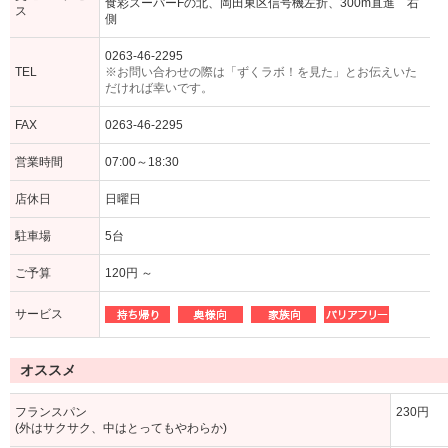
食彩スーパーFの北、岡田東区信号機左折、300m直進 右
ス
側
0263-46-2295
TEL
※お問い合わせの際は「ずくラボ！を見た」とお伝えいた
だければ幸いです。
FAX
0263-46-2295
営業時間
07:00～18:30
店休日
日曜日
駐車場
5台
ご予算
120円 ～
サービス
オススメ
フランスパン
230円
(外はサクサク、中はとってもやわらか)