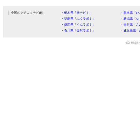
全国のクチコミナビ(R)
・栃木県「栃ナビ！」
・熊本県「ひ
・福島県「ふくラボ！」
・新潟県「な
・群馬県「ぐんラボ！」
・香川県「さ
・石川県「金沢ラボ！」
・鹿児島県「
(C) HitBit