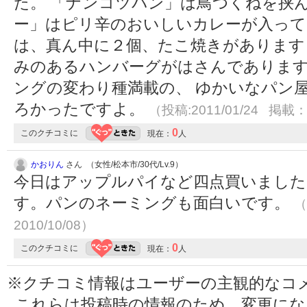
た。 「ナンコツパン」は鳥つくねを挟
ー」はピリ辛のおいしいカレーが入って
は、真ん中に２個、たこ焼きがあります
みのあるハンバーグがはさんであります
ングの変わり種満載の、 ゆかいなパン
ろかったですよ。
（投稿:2011/01/24 掲載：2
0
このクチコミに
現在：
人
かおりん
さん （女性/松本市/30代/Lv.9）
今日はアップルパイなど四点買いました
す。パンのネーミングも面白いです。
（
2010/10/08）
0
このクチコミに
現在：
人
※クチコミ情報はユーザーの主観的なコ
これらは投稿時の情報のため、変更に