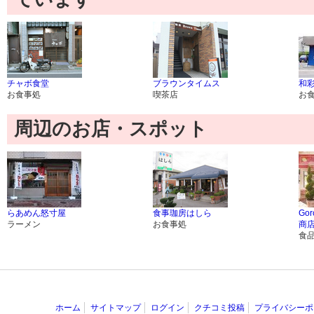
チャボ食堂
ブラウンタイムス
和彩
お食事処
喫茶店
お
周辺のお店・スポット
らあめん怒寸屋
食事珈房はしら
Gor
ラーメン
お食事処
商
食
ホーム
サイトマップ
ログイン
クチコミ投稿
プライバシーポ