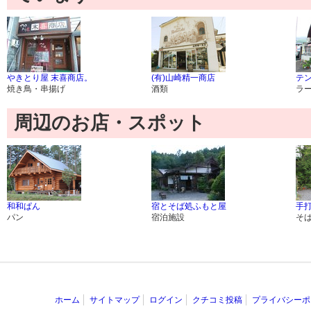
やきとり屋 末喜商店。
(有)山崎精一商店
テン
焼き鳥・串揚げ
酒類
ラ
周辺のお店・スポット
和和ぱん
宿とそば処ふもと屋
手
パン
宿泊施設
そ
ホーム
サイトマップ
ログイン
クチコミ投稿
プライバシーポ