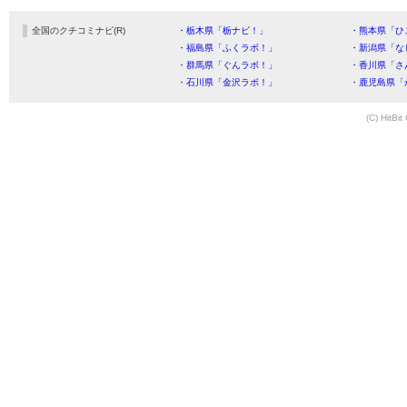
全国のクチコミナビ(R)
・栃木県「栃ナビ！」
・熊本県「ひ
・福島県「ふくラボ！」
・新潟県「な
・群馬県「ぐんラボ！」
・香川県「さ
・石川県「金沢ラボ！」
・鹿児島県「
(C) HitBit