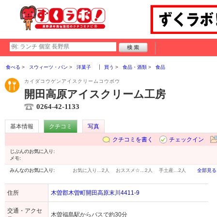
食べる
スウィーツ・パン
洋菓子
買う
食品・酒類
食品
カイダコウゲンアイスクリームコウボウ
開田高原アイスクリーム工房
0264-42-1133
基本情報
クチコミ
写真
クチコミを書く
チェックイン
じぶんのお気に入り:
メモ:
みんなのお気に入り:
お気に入り…
2人
おススメ☆…
2人
手土産…
2人
全部見る
住所
木曽郡木曽町開田高原末川4411-9
交通・アクセ
木曽福島駅からバスで約30分