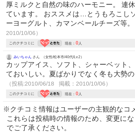
厚ミルクと自然の味のハーモニー。 連
ています。 おススメは…とうもろこし
ーヨーグルト、カマンベールチーズ等
2010/10/06）
0
このクチコミに
現在：
人
みいちゃん
さん （女性/松本市/40代/Lv.2）
カップアイス、ソフト、シャーベット、
ておいしい。夏ばかりでなく冬も大勢の
（投稿:2010/06/18 掲載：2010/10/06）
0
このクチコミに
現在：
人
※クチコミ情報はユーザーの主観的なコ
これらは投稿時の情報のため、変更に
でご了承ください。