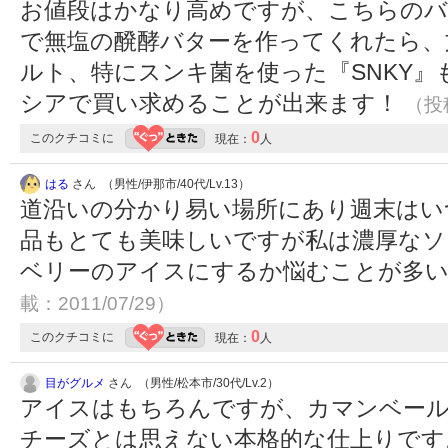
お値段はかなり高めですが、こちらのバ
で無塩の醗酵バターを作ってくれたら、
ルト、特にスンキ菌を使った『SNKY』
シアで買い求めることが出来ます！
（投稿
0
このクチコミに
現在：
人
はる
さん （男性/伊那市/40代/Lv.13）
道沿いの分かり易い場所にあり週末はい
品もとても美味しいですが私は濃厚なソ
ベリーのアイスにするか悩むことが多
載：2011/07/29）
0
このクチコミに
現在：
人
目がグルメ
さん （男性/松本市/30代/Lv.2）
アイスはもちろんですが、カマンベール
チーズとは思えない本格的な仕上りです