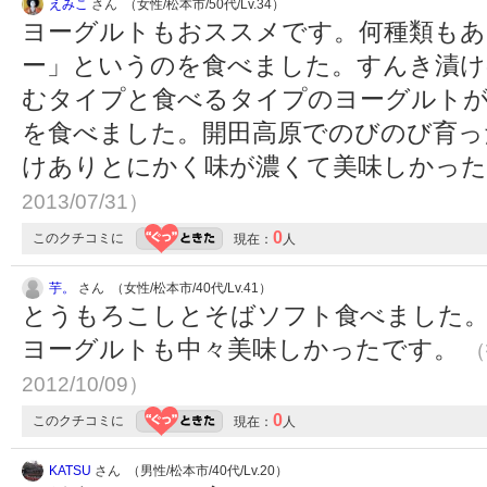
えみこ
さん （女性/松本市/50代/Lv.34）
ヨーグルトもおススメです。何種類もあ
ー」というのを食べました。すんき漬け
むタイプと食べるタイプのヨーグルト
を食べました。開田高原でのびのび育っ
けありとにかく味が濃くて美味しかっ
2013/07/31）
0
このクチコミに
現在：
人
芋。
さん （女性/松本市/40代/Lv.41）
とうもろこしとそばソフト食べました
ヨーグルトも中々美味しかったです。
（
2012/10/09）
0
このクチコミに
現在：
人
KATSU
さん （男性/松本市/40代/Lv.20）