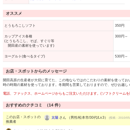
オススメ
とうもろこしソフト
350円
カップアイス各種
300円～
(とうもろこし、そば、すぐり等
開田産の素材を使っています)
ヨーグルト(食べるタイプ)
530円～
お店・スポットからのメッセージ
開田高原の生産者が大切に育てた、この地ならではのこだわりの素材を使ってお
時の時期の素材を使っております。冬期間も営業しておりますので、ぜひお越し
電話、ファックス、ホームページからもご注文いただけます。(ソフトクリームを
おすすめのクチコミ （
14
件）
このお店・スポットの
太陽
さん （男性/松本市/30代/Lv.3）
(投稿：2010/05
推薦者