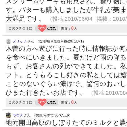
スクリームケーキも用意され、贈り物に
す。バターも購入しましたが牛乳が美味
大満足です。
（投稿:2010/06/04 掲載：2010/
0
このクチコミに
現在：
人
メリッサ
さん （女性/岐阜県岐阜市/20代/Lv.1）
木曽の方へ遊びに行った時に情報誌か何
を食べにいきました。夏だけど雨の降る
らず、お客さんの列ができてました。
フト。とうもろこし好きの私としては嬉
ことのないぐらい濃厚で、驚愕のおいし
ひまた行きたいお店です。
（投稿:2010/08
0
このクチコミに
現在：
人
ラウタ
さん （男性/松本市/30代/Lv.6）
地元開田高原のしぼりたてのミルクと農