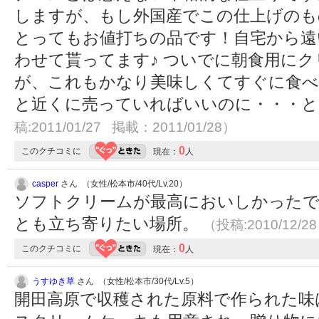
しますが、もし外国産でこの仕上げのも
とってもお値打ちの品です！自宅から遠
わせて貰ってます♪ ついでに朝食用に
が、これもかなり美味しくてすぐに食べ
と近くに売っていればいいのに・・・
稿:2011/01/27 掲載：2011/01/28）
0
このクチコミに
現在：
人
casper
さん （女性/松本市/40代/Lv.20）
ソフトクリームが最高においしかったで
とも立ち寄りたい場所。
（投稿:2010/12/2
0
このクチコミに
現在：
人
うすゆき草
さん （女性/松本市/30代/Lv.5）
開田高原で収穫された原料で作られた味