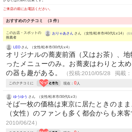
ざるそばのみの営業です。
ご来店の前にお電話ください。
おすすめのクチコミ （
3
件）
このお店・スポットの
おりゃあさん
さん （女性/松本市/40代/Lv.14）
(投
推薦者
LEO
さん （女性/松本市/30代/Lv.4）
オリジナルの蕎麦前酒（又はお茶）、地
ったメニューのみ。お蕎麦はわりと太め
の器も趣がある。
（投稿:2010/05/28 掲載：2
0
このクチコミに
現在：
人
ゆうゆう
さん （女性/松本市/30代/Lv.3）
そば一枚の価格は東京に居たときのまま
（女性）のファンも多く都会からも来
2010/06/24）