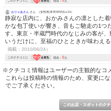
0
このクチコミに
現在：
人
おりゃあさん
さん （女性/松本市/40代/Lv.14）
静寂な店内に、おかみさんの凛とした着
かな包丁使いが響き、音もご馳走の1つ
す。東京・半蔵門時代のなじみの客が、
いうだけに、至福のひとときが味わえ
掲載：2010/06/24）
0
このクチコミに
現在：
人
※クチコミ情報はユーザーの主観的なコ
これらは投稿時の情報のため、変更に
でご了承ください。
このお店・スポットのクチ