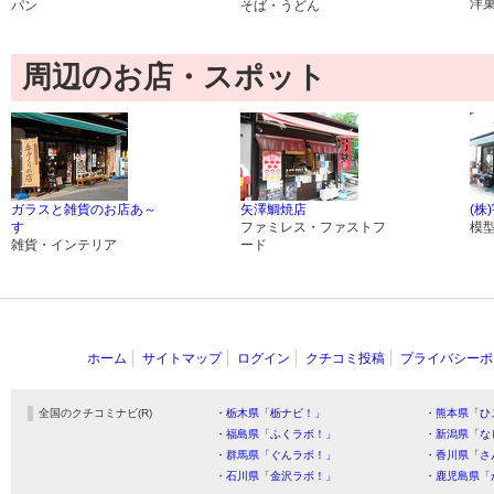
洋
パン
そば・うどん
周辺のお店・スポット
ガラスと雑貨のお店あ～
矢澤鯛焼店
(株
す
ファミレス・ファストフ
模
雑貨・インテリア
ード
ホーム
サイトマップ
ログイン
クチコミ投稿
プライバシーポ
全国のクチコミナビ(R)
・栃木県「栃ナビ！」
・熊本県「ひ
・福島県「ふくラボ！」
・新潟県「な
・群馬県「ぐんラボ！」
・香川県「さ
・石川県「金沢ラボ！」
・鹿児島県「