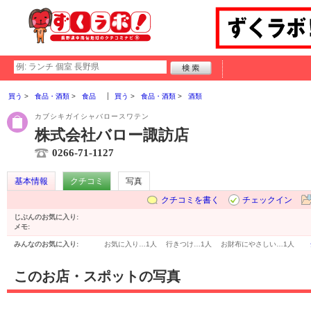
買う
食品・酒類
食品
買う
食品・酒類
酒類
カブシキガイシャバロースワテン
株式会社バロー諏訪店
0266-71-1127
基本情報
クチコミ
写真
クチコミを書く
チェックイン
じぶんのお気に入り:
メモ:
みんなのお気に入り:
お気に入り…
1人
行きつけ…
1人
お財布にやさしい…
1人
このお店・スポットの写真