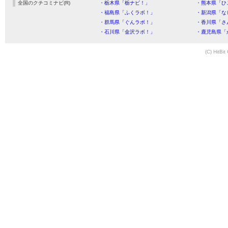
全国のクチコミナビ(R)
・栃木県「栃ナビ！」
・熊本県「ひ
・福島県「ふくラボ！」
・新潟県「な
・群馬県「ぐんラボ！」
・香川県「さ
・石川県「金沢ラボ！」
・鹿児島県「
(C) HitBit