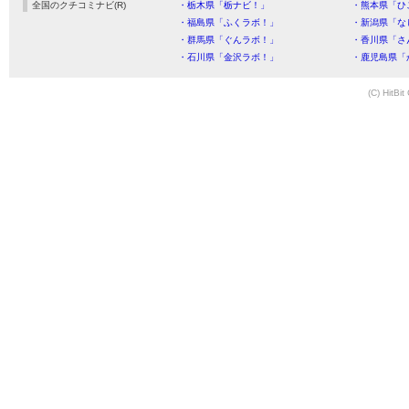
全国のクチコミナビ(R)
・栃木県「栃ナビ！」
・熊本県「ひ
・福島県「ふくラボ！」
・新潟県「な
・群馬県「ぐんラボ！」
・香川県「さ
・石川県「金沢ラボ！」
・鹿児島県「
(C) HitBit