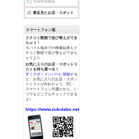
登録情報確認
最近見たお店・スポット
スマートフォン版
クチコミ数順で並び替えができ
ちゃう！
モバイル端末での検索結果もク
チコミ数順で並び替えができち
ゃうよ☆
お気に入りのお店・スポットリ
ストを持ち運べる！
ずくラボ！メンバーに登録
する
と、お気に入りのお店・スポッ
トリストが作れちゃう。PC・
スマートフォン共通だから、い
つでもどこでもチェックできる
よ♪
https://www.zukulabo.net/