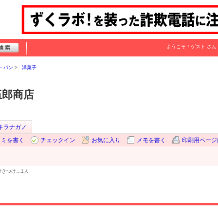
ようこそ！
ゲスト
さん
・パン
洋菓子
成伍郎商店
キラナガノ
コミを書く
チェックイン
お気に入り
メモを書く
印刷用ページ
行きつけ…
1人