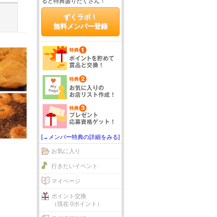
ると特典盛りだくさん！
ずくラボ！
無料メンバー登録
[→メンバー特典の詳細をみる]
お気に入り
行きたいイベント
マイページ
ポイント交換
（現在 0ポイント）