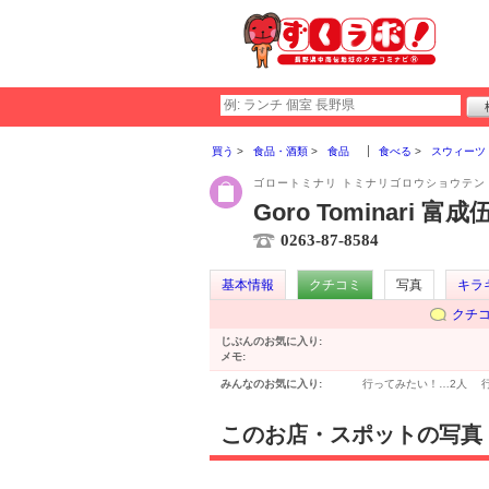
買う
食品・酒類
食品
食べる
スウィーツ
ゴロートミナリ トミナリゴロウショウテン
Goro Tominari 富
0263-87-8584
基本情報
クチコミ
写真
キラ
クチ
じぶんのお気に入り:
メモ:
みんなのお気に入り:
行ってみたい！…
2人
このお店・スポットの写真