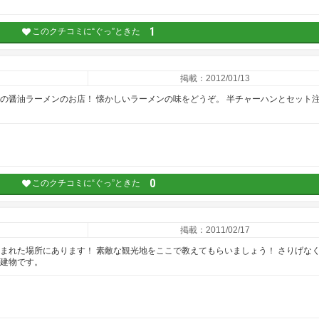
1
このクチコミに“ぐっ”ときた
掲載：2012/01/13
らの醤油ラーメンのお店！ 懐かしいラーメンの味をどうぞ。 半チャーハンとセット
0
このクチコミに“ぐっ”ときた
掲載：2011/02/17
囲まれた場所にあります！ 素敵な観光地をここで教えてもらいましょう！ さりげな
な建物です。