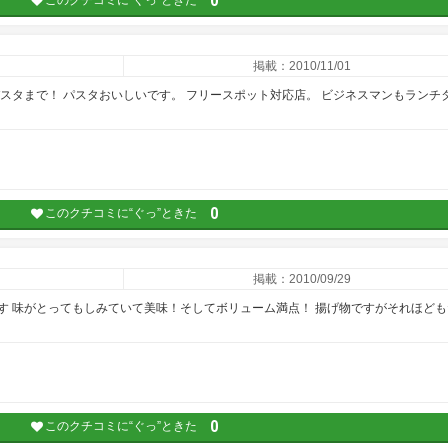
0
このクチコミに“ぐっ”ときた
掲載：2010/11/01
スタまで！ パスタおいしいです。 フリースポット対応店。 ビジネスマンもランチ
0
このクチコミに“ぐっ”ときた
掲載：2010/09/29
す 味がとってもしみていて美味！そしてボリューム満点！ 揚げ物ですがそれほども
0
このクチコミに“ぐっ”ときた