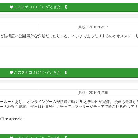
0
このクチコミに“ぐっ”ときた
掲載：2010/12/17
ど結構広い公園 意外な穴場だったりする。 ベンチでまったりするのがオススメ！ 
0
このクチコミに“ぐっ”ときた
掲載：2010/12/06
ールームあり。 オンラインゲームが快適に動くPCとテレビが完備。 漫画も最新が
ナーの種類も豊富。 平日は仕事帰りに寄って、マッサージチェアで癒されるのもアリ
 aprecio