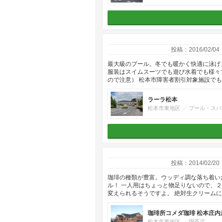
投稿：2016/02/04
最大級のプール。冬でも暖かく快適に泳げ
服装はスイムスーツでも遊び水着でも様々
ので注意） 松本市障害者割引対象施設で
ラーラ松本
松本市東地区
プール・スパ
投稿：2014/02/20
珈琲の種類が豊富。ウッディ調な落ち着い
ル！ 一人用はちょっと物足りないので、
変えられるそうですよ。 絶対生クリーム
珈琲所コメダ珈琲 松本庄内
松本市東地区
喫茶店