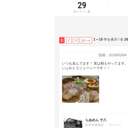
29
総クチコミ数
1～10
件を表示 / 全
2
1
2
3
次へ»
投稿：2016/02/04
いつも並んでます！ 実は朝もやってます。
いふわとろジューシーです！！
らあめん 寸八
松本市東地区
ラーメン