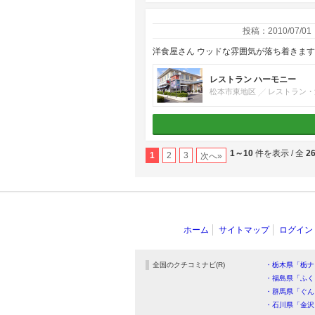
投稿：2010/07/01
洋食屋さん ウッドな雰囲気が落ち着きます
レストラン ハーモニー
松本市東地区
レストラン・
1～10
件を表示 / 全
2
1
2
3
次へ»
ホーム
サイトマップ
ログイン
全国のクチコミナビ(R)
・栃木県「栃ナ
・福島県「ふく
・群馬県「ぐん
・石川県「金沢