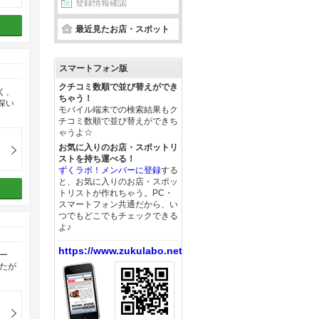
登録情報確認
最近見たお店・スポット
スマートフォン版
クチコミ数順で並び替えができ
く、
ちゃう！
深い
モバイル端末での検索結果もク
チコミ数順で並び替えができち
ゃうよ☆
お気に入りのお店・スポットリ
ストを持ち運べる！
ずくラボ！メンバーに登録
する
と、お気に入りのお店・スポッ
トリストが作れちゃう。PC・
スマートフォン共通だから、い
つでもどこでもチェックできる
よ♪
https://www.zukulabo.net/
ー
たが