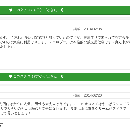
0
このクチコミに“ぐっ”ときた
掲載：2016/02/05
ます。 子連れが多い娯楽施設と思っていたのですが、健康作りで来られてる方も多
ですので気楽に利用できます。 ２５ｍプールは本格的な競技用仕様です（真ん中が
もあります。
0
このクチコミに“ぐっ”ときた
掲載：2014/02/20
た店内は女性に人気。 男性も大丈夫そうです。 ここのオススメはやっぱりシロノワ
２人で大きいのを１つ頼むと幸せになれます。 夏期は上に乗るクリームがアイスでし
にして貰いましょう！
店