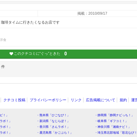
掲載：2010/09/17
 珈琲タイムに行きたくなるお店です
洋食
0
このクチコミに“ぐっ”ときた
6
件
クチコミ投稿
プライバシーポリシー
リンク
広告掲載について
規約
運
ビ！」
・熊本県「ひごなび！」
・静岡県「静岡ナビっち！」
ラボ！」
・新潟県「なじらぼ！」
・岐阜県「ギフコミ！」
ラボ！」
・香川県「さんラボ！」
・神奈川県「湘南ナビ！」
ラボ！」
・鹿児島県「かごぶら！」
・埼玉県北部地域「彩北なび