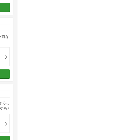
駅前な
そろっ
かも♪