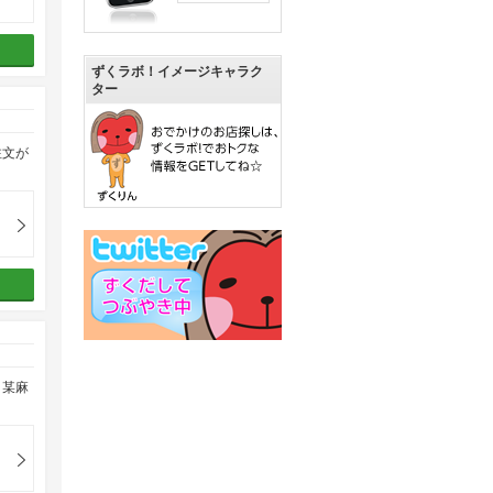
ずくラボ！イメージキャラク
ター
注文が
く某麻