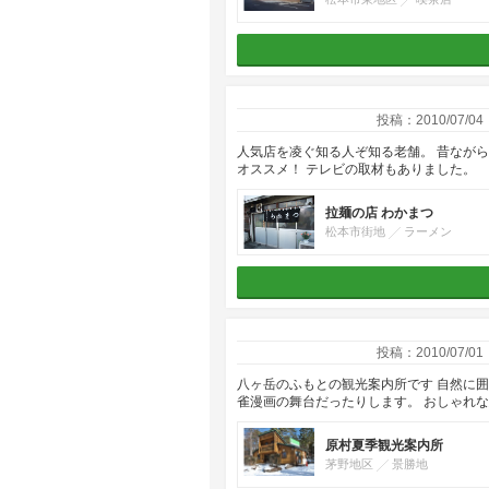
投稿：2010/07/04
人気店を凌ぐ知る人ぞ知る老舗。 昔なが
オススメ！ テレビの取材もありました。
拉麺の店 わかまつ
松本市街地
ラーメン
投稿：2010/07/01
八ヶ岳のふもとの観光案内所です 自然に
雀漫画の舞台だったりします。 おしゃれ
原村夏季観光案内所
茅野地区
景勝地