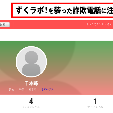
ようこそ！
ゲスト
さん
千本苺
男性
40代
松本市
北アルプス
4
1
クチコミレベル
“ぐっ”とレベル