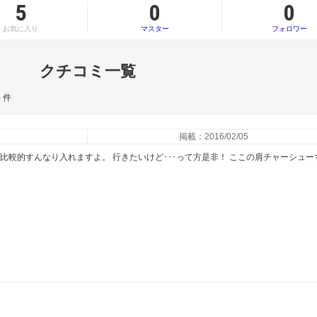
5
0
0
お気に入り
マスター
フォロワー
クチコミ一覧
6
件
掲載：2016/02/05
比較的すんなり入れますよ。 行きたいけど･･･って方是非！ ここの肩チャーシュー