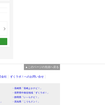
▲このページの先頭へ戻る
営会社
ずくラボ！へのお問い合せ
・長崎県「長崎よかナビ！」
・長野県中南信地域「ずくラボ！」
・静岡県「い～らナビ！」
！」
・高知県「こうちドン！」