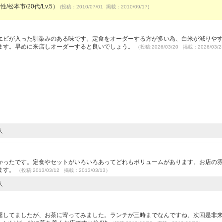
/松本市/20代/Lv.5）
(投稿：2010/07/01 掲載：2010/09/17)
ビが入った馴染みのある味です。定食をオーダーする方が多い為、白米が減りや
ます。早めに来店しオーダーすると良いでしょう。
（投稿:2026/03/20 掲載：2026/03/
人
かったです。定食やセットがいろいろあってどれもボリュームがあります。お店の
ます。
（投稿:2013/03/12 掲載：2013/03/13）
人
躇してましたが、お茶に寄ってみました。ランチが三時までなんですね、次回是非