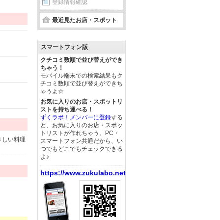
登録情報確認
最近見たお店・スポット
スマートフォン版
クチコミ数順で並び替えができ
ちゃう！
モバイル端末での検索結果もク
チコミ数順で並び替えができち
ゃうよ☆
お気に入りのお店・スポットリ
ストを持ち運べる！
ずくラボ！メンバーに登録
する
と、お気に入りのお店・スポッ
トリストが作れちゃう。PC・
さしい料理
スマートフォン共通だから、い
つでもどこでもチェックできる
よ♪
https://www.zukulabo.net/