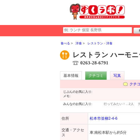
食べる
洋食
レストラン・洋食
レストラン ハーモニ
0263-28-6791
基本情報
クチコミ
写真
クチ
じぶんのお気に入り:
メモ:
みんなのお気に入り:
行ってみたい！…
2人
住所
松本市並柳2-4-6
交通・アクセ
車:南松本駅から約5分
ス