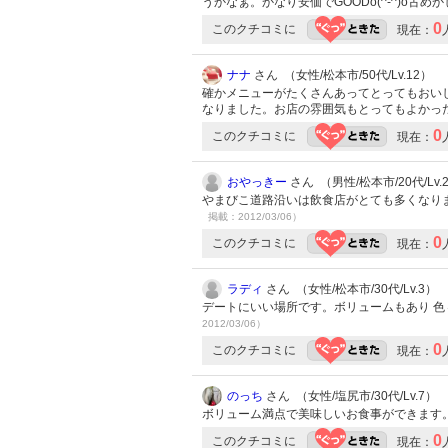
うかなぁ。かなり安価でGOODo(^-^)o古め
0
このクチコミに
現在：
ナナ
さん （女性/松本市/50代/Lv.12）
確かメニューがたくさんあってとってもおい
なりました。お店の雰囲気もとってもよかっ
0
このクチコミに
現在：
おやっきー
さん （男性/松本市/20代/Lv.
やまびこ道路沿いは飲食店がとても多くなり
掲載：2012/03/06）
0
このクチコミに
現在：
ラディ
さん （女性/松本市/30代/Lv.3）
デートにいい場所です。ボリュームもあり 色
2012/03/06）
0
このクチコミに
現在：
のっち
さん （女性/塩尻市/30代/Lv.7）
ボリューム満点で美味しいお食事ができます。
0
このクチコミに
現在：