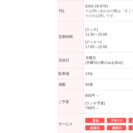
0263-28-6791
TEL
※お問い合わせの際は「ずく
だければ幸いです。
[ランチ]
11:30～15:00
営業時間
[ディナー]
17:00～22:00
月曜日
店休日
(月曜日の夜のみお休み)
駐車場
14台
席数
50席
850円 ～
ご予算
[ランチ予算]
790円 ～
サービス