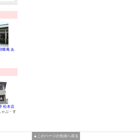
胡蝶庵 あ
亭 松本店
しゃぶ・す
▲このページの先頭へ戻る