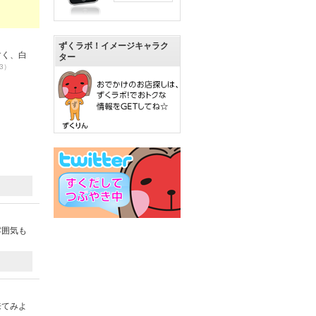
ずくラボ！イメージキャラク
すく、白
ター
23）
雰囲気も
来てみよ