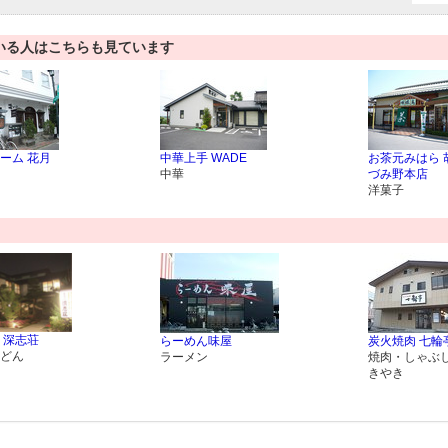
いる人はこちらも見ています
ーム 花月
中華上手 WADE
お茶元みはら 
中華
づみ野本店
洋菓子
 深志荘
らーめん味屋
炭火焼肉 七輪
どん
ラーメン
焼肉・しゃぶ
きやき