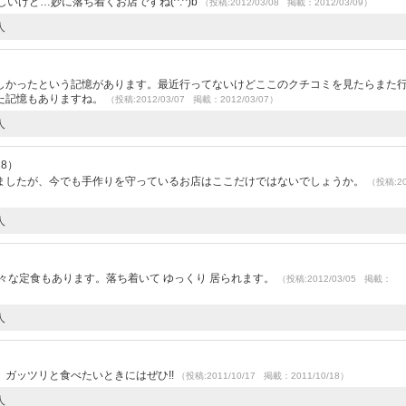
かしいけど…妙に落ち着くお店ですね(^.^)b
（投稿:2012/03/08 掲載：2012/03/09）
人
しかったという記憶があります。最近行ってないけどここのクチコミを見たらまた
た記憶もありますね。
（投稿:2012/03/07 掲載：2012/03/07）
人
28）
ましたが、今でも手作りを守っているお店はここだけではないでしょうか。
（投稿:20
人
々な定食もあります。落ち着いて ゆっくり 居られます。
（投稿:2012/03/05 掲載：
人
ガッツリと食べたいときにはぜひ!!
（投稿:2011/10/17 掲載：2011/10/18）
人