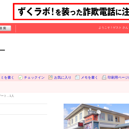
ようこそ！
ゲスト
さん
ー
コミを書く
チェックイン
お気に入り
メモを書く
印刷用ページ
デート…
1人