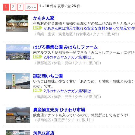
1～10
件を表示 / 全
26
件
1
2
3
次へ»
かあさん家
生坂村の野菜果物と漬物や豆腐などの加工品の販売とふるさと
かあさん家は地元で取れる安全な食材を使って地元で消費
（麻績・生坂・筑北地区 / お食事処 / クチコミ数 4件）
はびろ農業公園 みはらしファーム
南アルプスと伊那谷を一望できる「みはらしファーム」にぜひ
2月のヤムヤムナガノ第3回は...
（伊那地区 / 体験・見学 / クチコミ数 9件）
諏訪湖いちご園
いちごは酸味が少なく甘い「あきひめ」と甘味・酸味とも強く
のか」です。
2月のヤムヤムナガノ第5回は...
（諏訪地区 / 体験・見学 / クチコミ数 5件）
農産物直売所 ひまわり市場
飲食店テナントも入っているので、休憩所としてもどうぞ!
（県南地区 / 直売所 / クチコミ数 1件）
洞沢豆富店