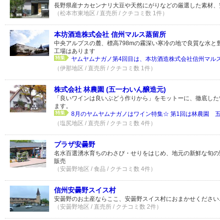
長野県産ナカセンナリ大豆や天然にがりなどの厳選した素材、
（松本市東地区 / 直売所 / クチコミ数 1件）
本坊酒造株式会社 信州マルス蒸留所
中央アルプスの麓、標高798mの霧深い寒冷の地で良質な水と
工場はあります
ヤムヤムナガノ第4回目は、本坊酒造株式会社信州マルス蒸
（伊那地区 / 直売所 / クチコミ数 1件）
株式会社 林農園 (五一わいん醸造元)
「良いワインは良いぶどう作りから」をモットーに、徹底した
ます。
8月のヤムヤムナガノはワイン特集☆ 第1回は林農園 五一
（塩尻地区 / 直売所 / クチコミ数 4件）
プラザ安曇野
名水百選湧水育ちのわさび・せりをはじめ、地元の新鮮な旬の
販売
（安曇野地区 / 食品 / クチコミ数 4件）
信州安曇野スイス村
安曇野のお土産ならここ、安曇野スイス村におまかせください
（安曇野地区 / 直売所 / クチコミ数 2件）