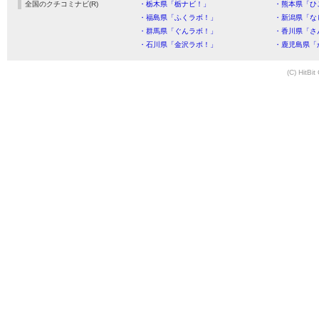
全国のクチコミナビ(R)
・栃木県「栃ナビ！」
・熊本県「ひ
・福島県「ふくラボ！」
・新潟県「な
・群馬県「ぐんラボ！」
・香川県「さ
・石川県「金沢ラボ！」
・鹿児島県「
(C) HitBit