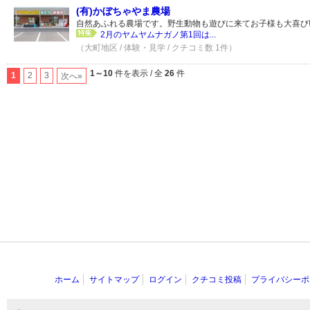
(有)かぼちゃやま農場
自然あふれる農場です。野生動物も遊びに来てお子様も大喜び!
2月のヤムヤムナガノ第1回は...
（大町地区 / 体験・見学 / クチコミ数 1件）
1～10
件を表示 / 全
26
件
1
2
3
次へ»
ホーム
サイトマップ
ログイン
クチコミ投稿
プライバシーポ