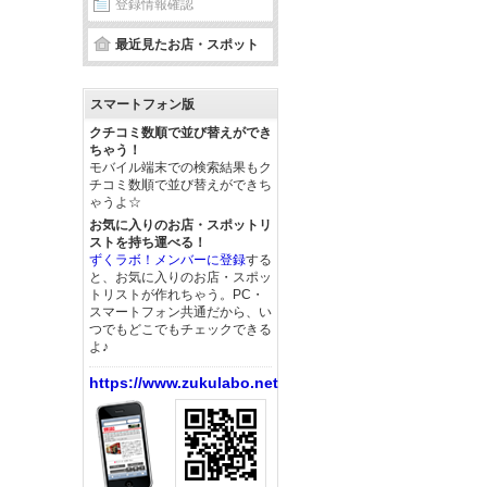
登録情報確認
最近見たお店・スポット
スマートフォン版
クチコミ数順で並び替えができ
ちゃう！
モバイル端末での検索結果もク
チコミ数順で並び替えができち
ゃうよ☆
お気に入りのお店・スポットリ
ストを持ち運べる！
ずくラボ！メンバーに登録
する
と、お気に入りのお店・スポッ
トリストが作れちゃう。PC・
スマートフォン共通だから、い
つでもどこでもチェックできる
よ♪
https://www.zukulabo.net/