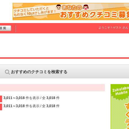
ようこそ！
ゲスト
さん
おすすめのクチコミを検索する
3,011～3,018
件を表示 / 全
3,018
件
2
3,011～3,018
件を表示 / 全
3,018
件
2