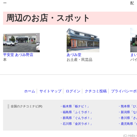
ー
配
周辺のお店・スポット
平安堂 あづみ野店
あづみ堂
ま
本
お土産・民芸品
バ
ホーム
サイトマップ
ログイン
クチコミ投稿
プライバシーポ
全国のクチコミナビ(R)
・栃木県「栃ナビ！」
・熊本県「ひ
・福島県「ふくラボ！」
・新潟県「な
・群馬県「ぐんラボ！」
・香川県「さ
・石川県「金沢ラボ！」
・鹿児島県「
(C) HitBit