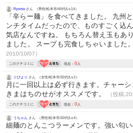
Ryoma
さん （男性/松本市/40代/Lv.14）
「辛らー麺」を食べてきました。 九州
ンチタイムだったので、ものすごく込ん
気店なんですね。 もちろん替え玉もあ
ました。 スープも完食しちゃいました
2010/10/07）
0
このクチコミに
現在：
人
☆ぴよ☆
さん （女性/松本市/30代/Lv.2）
月に一回以上は必ず行きます。チャーシ
きまはちのせがオススメです。
（投稿:201
0
このクチコミに
現在：
人
うちゃん
さん （男性/松本市/30代/Lv.4）
細麺のとんこつラーメンです。強い匂い