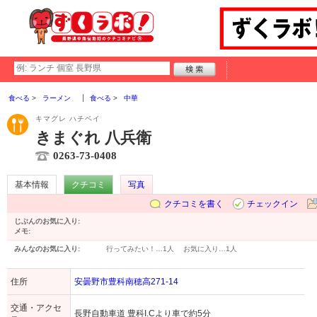
食べる
ラーメン
食べる
中華
キマグレ ハチベイ
きまぐれ 八兵衛
0263-73-0408
基本情報
クチコミ
写真
クチコミを書く
チェックイン
じぶんのお気に入り:
メモ:
みんなのお気に入り:
行ってみたい！…
1人
お気に入り…
1人
住所
安曇野市豊科南穂高271-14
交通・アクセ
長野自動車道 豊科I.Cより車で約5分