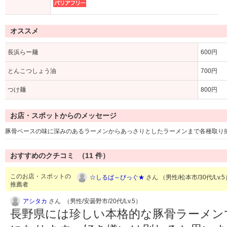
オススメ
長浜らー麺
600円
とんこつしょう油
700円
つけ麺
800円
お店・スポットからのメッセージ
豚骨ベースの味に深みのあるラーメンからあっさりとしたラーメンまで各種取り
おすすめのクチコミ （
11
件）
このお店・スポットの
☆しるば～ぴっぐ★
さん （男性/松本市/30代/Lv.
推薦者
アシタカ
さん （男性/安曇野市/20代/Lv.5）
長野県には珍しい本格的な豚骨ラーメン