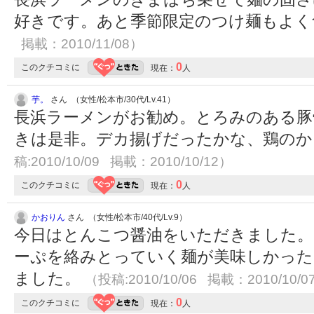
好きです。あと季節限定のつけ麺もよ
掲載：2010/11/08）
0
このクチコミに
現在：
人
芋。
さん （女性/松本市/30代/Lv.41）
長浜ラーメンがお勧め。とろみのある豚
きは是非。デカ揚げだったかな、鶏の
稿:2010/10/09 掲載：2010/10/12）
0
このクチコミに
現在：
人
かおりん
さん （女性/松本市/40代/Lv.9）
今日はとんこつ醤油をいただきました。
ーぷを絡みとっていく麺が美味しかった
ました。
（投稿:2010/10/06 掲載：2010/10/0
0
このクチコミに
現在：
人