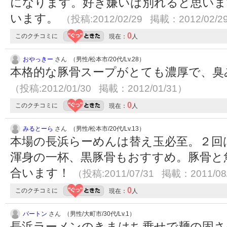
になります。好き嫌いは別れると思いま
います。
（投稿:2012/02/29 掲載：2012/02/2
0
このクチコミに
現在：
人
おやっきー
さん （男性/松本市/20代/Lv.28）
本格的な豚骨スープがとても濃厚で、臭
（投稿:2012/01/30 掲載：2012/01/31）
0
このクチコミに
現在：
人
みるとーら
さん （男性/松本市/20代/Lv.13）
本場の長浜らーめんは替え玉必至。２回
渾身の一杯、黒豚骨もおすすめ。豚骨と
合います！
（投稿:2011/07/31 掲載：2011/08
0
このクチコミに
現在：
人
パートン
さん （男性/大町市/30代/Lv.1）
長浜ラーメンのきまはち乗せで麺の固さ