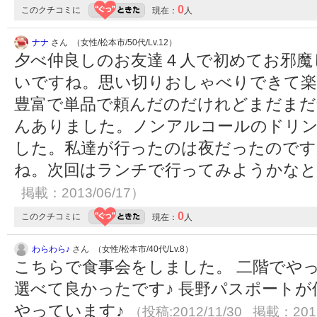
0
このクチコミに
現在：
人
ナナ
さん （女性/松本市/50代/Lv.12）
夕べ仲良しのお友達４人で初めてお邪魔
いですね。思い切りおしゃべりできて楽
豊富で単品で頼んだのだけれどまだまだ
んありました。ノンアルコールのドリ
した。私達が行ったのは夜だったのです
ね。次回はランチで行ってみようかな
掲載：2013/06/17）
0
このクチコミに
現在：
人
わらわら♪
さん （女性/松本市/40代/Lv.8）
こちらで食事会をしました。 二階でや
選べて良かったです♪ 長野パスポートが
やっています♪
（投稿:2012/11/30 掲載：2012