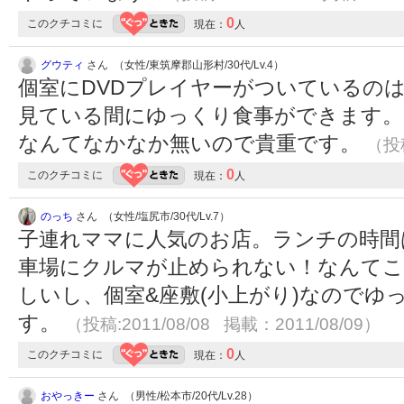
0
このクチコミに
現在：
人
グウティ
さん （女性/東筑摩郡山形村/30代/Lv.4）
個室にDVDプレイヤーがついているの
見ている間にゆっくり食事ができます。
なんてなかなか無いので貴重です。
（投稿
0
このクチコミに
現在：
人
のっち
さん （女性/塩尻市/30代/Lv.7）
子連れママに人気のお店。ランチの時間
車場にクルマが止められない！なんてこ
しいし、個室&座敷(小上がり)なのでゆ
す。
（投稿:2011/08/08 掲載：2011/08/09）
0
このクチコミに
現在：
人
おやっきー
さん （男性/松本市/20代/Lv.28）