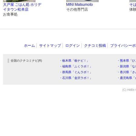
大戸屋 ごはん処 ホリデ
MINI Matsumoto
そ
イタウン松本店
その他専門店
体
お食事処
ホーム
サイトマップ
ログイン
クチコミ投稿
プライバシーポ
全国のクチコミナビ(R)
・栃木県「栃ナビ！」
・熊本県「ひ
・福島県「ふくラボ！」
・新潟県「な
・群馬県「ぐんラボ！」
・香川県「さ
・石川県「金沢ラボ！」
・鹿児島県「
(C) HitBit