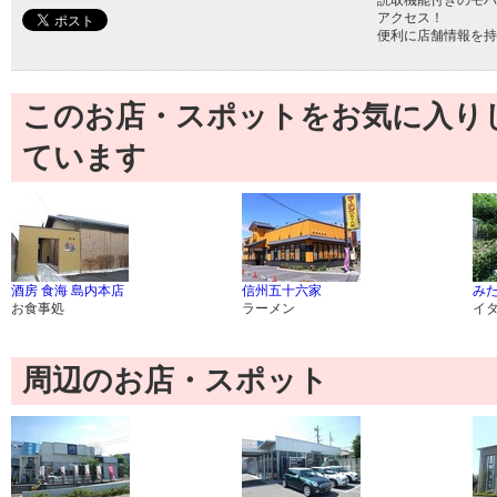
読取機能付きのモバ
アクセス！
便利に店舗情報を持
このお店・スポットをお気に入り
ています
酒房 食海 島内本店
信州五十六家
み
お食事処
ラーメン
イ
周辺のお店・スポット