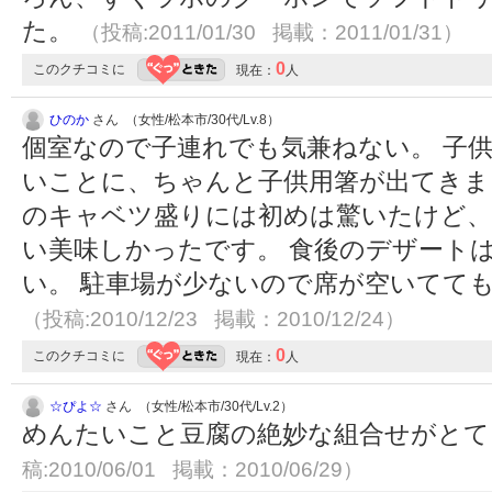
た。
（投稿:2011/01/30 掲載：2011/01/31）
0
このクチコミに
現在：
人
ひのか
さん （女性/松本市/30代/Lv.8）
個室なので子連れでも気兼ねない。 子
いことに、ちゃんと子供用箸が出てきま
のキャベツ盛りには初めは驚いたけど、
い美味しかったです。 食後のデザート
い。 駐車場が少ないので席が空いてて
（投稿:2010/12/23 掲載：2010/12/24）
0
このクチコミに
現在：
人
☆ぴよ☆
さん （女性/松本市/30代/Lv.2）
めんたいこと豆腐の絶妙な組合せがと
稿:2010/06/01 掲載：2010/06/29）