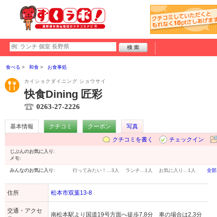
食べる
和食
お食事処
カイショクダイニング ショウサイ
快食Dining 匠彩
0263-27-2226
基本情報
クチコミ
クーポン
写真
クチコミを書く
チェックイン
じぶんのお気に入り:
メモ:
みんなのお気に入り:
行ってみたい！…
3人
ランチ…
1人
お気に入り…
1人
全部
住所
松本市双葉13-8
交通・アクセ
南松本駅より国道19号方面へ徒歩7,8分 車の場合は2,3分