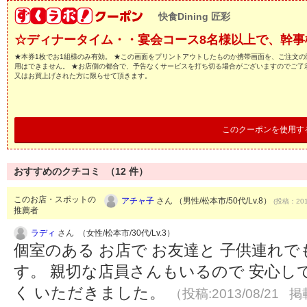
快食Dining 匠彩
☆ディナータイム・・宴会コース8名様以上で、幹事
★本券1枚でお1組様のみ有効。 ★この画面をプリントアウトしたものか携帯画面を、ご注文の
用はできません。 ★お店側の都合で、予告なくサービスを打ち切る場合がございますのでご了
又はお買上げされた方に限らせて頂きます。
このクーポンを使用す
おすすめのクチコミ （
12
件）
このお店・スポットの
アチャ子
さん （男性/松本市/50代/Lv.8）
(投稿：201
推薦者
ラディ
さん （女性/松本市/30代/Lv.3）
個室のある お店で お友達と 子供連れで
す。 親切な店員さんもいるので 安心し
く いただきました。
（投稿:2013/08/21 掲