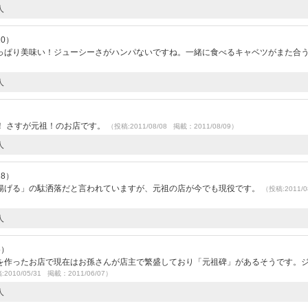
人
10）
っぱり美味い！ジューシーさがハンパないですね。一緒に食べるキャベツがまた合
人
！ さすが元祖！のお店です。
（投稿:2011/08/08 掲載：2011/08/09）
人
28）
揚げる」の駄洒落だと言われていますが、元祖の店が今でも現役です。
（投稿:2011/0
人
5）
を作ったお店で現在はお孫さんが店主で繁盛しており「元祖碑」があるそうです。
2010/05/31 掲載：2011/06/07）
人