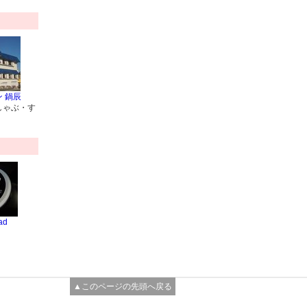
 鍋辰
しゃぶ・す
ad
▲このページの先頭へ戻る