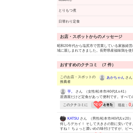
とりもつ煮
日替わり定食
お店・スポットからのメッセージ
昭和20年代から塩尻市で営業している家族経
域に親しまれてきました。長野県産福味鶏を使
おすすめのクチコミ （
7
件）
このお店・スポットの
あかちゃん
さん 
推薦者
芋。
さん （女性/松本市/40代/Lv.41）
居酒屋だけど定食があって便利です。すべて
0
このクチコミに
現在：
KATSU
さん （男性/松本市/40代/Lv.20）
何しろデカイ！ そして大きさの割に安いです
すね！ ちょっと濃いめの味付けですが、ビ