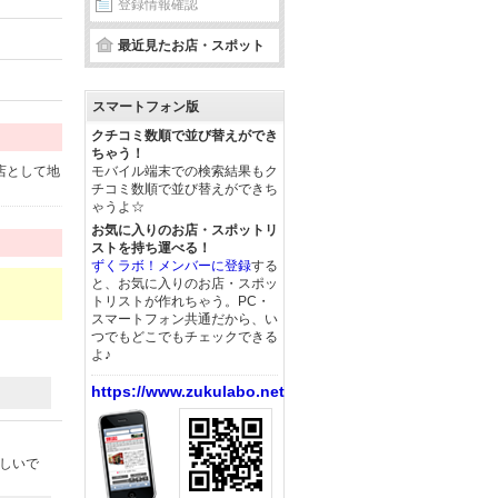
登録情報確認
最近見たお店・スポット
スマートフォン版
クチコミ数順で並び替えができ
ちゃう！
店として地
モバイル端末での検索結果もク
チコミ数順で並び替えができち
ゃうよ☆
お気に入りのお店・スポットリ
ストを持ち運べる！
ずくラボ！メンバーに登録
する
と、お気に入りのお店・スポッ
トリストが作れちゃう。PC・
スマートフォン共通だから、い
つでもどこでもチェックできる
よ♪
https://www.zukulabo.net/
珍しいで