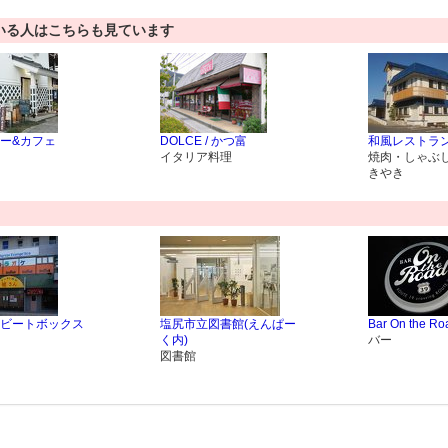
いる人はこちらも見ています
ー&カフェ
DOLCE / かつ富
和風レストラン
イタリア料理
焼肉・しゃぶ
きやき
ビートボックス
塩尻市立図書館(えんぱー
Bar On the Ro
く内)
バー
図書館