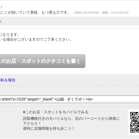
4）
んにくが効いていて美味。もつ煮も◎です。
（投稿:2010/05/08 掲載：2011/05/19）
人
になります。
いる場合がございますのでご了承ください。
このお店・スポットのクチコミを書く
移転を報告
■
このお店・スポットをモバイルでみる
読取機能付きのモバイルなら、右のバーコードから簡単に
アクセス！
便利に店舗情報を持ち歩こう！