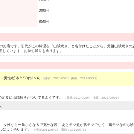
300円
850円
営のお店です。初代がこの料理を「山賊焼き」と名付けたことから、元祖山賊焼きの
用しています。お持ち帰りも承ります。
（男性/松本市/30代/Lv.4）
(投稿：2010/05/08 掲載：2011/05/19)
の定食に山賊焼きがついてるようです。
（投稿:2013/09/04 掲載：2013/09/05）
人
。 女性なら一番小さなＳで充分な筈。 あとモツ煮が豚モツでなく、鶏モツなのも
ールによく合います。
（投稿:2011/09/28 掲載：2011/09/28）