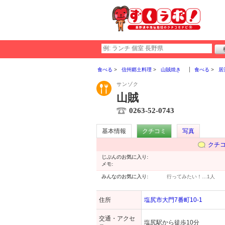
食べる
信州郷土料理
山賊焼き
食べる
居
サンゾク
山賊
0263-52-0743
基本情報
クチコミ
写真
クチ
じぶんのお気に入り:
メモ:
みんなのお気に入り:
行ってみたい！…
1人
住所
塩尻市大門7番町10-1
交通・アクセ
塩尻駅から徒歩10分