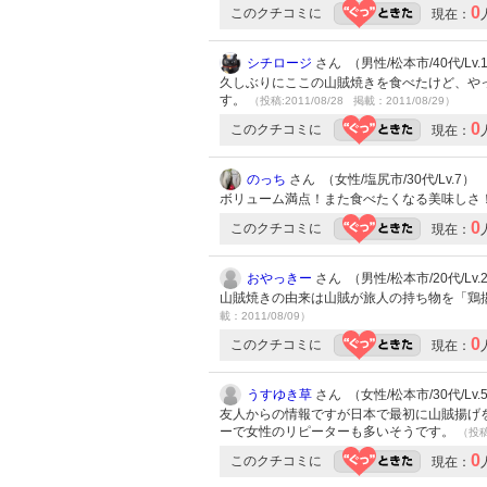
0
このクチコミに
現在：
シチロージ
さん （男性/松本市/40代/Lv.
久しぶりにここの山賊焼きを食べたけど、や
す。
（投稿:2011/08/28 掲載：2011/08/29）
0
このクチコミに
現在：
のっち
さん （女性/塩尻市/30代/Lv.7）
ボリューム満点！また食べたくなる美味しさ
0
このクチコミに
現在：
おやっきー
さん （男性/松本市/20代/Lv.
山賊焼きの由来は山賊が旅人の持ち物を「鶏
載：2011/08/09）
0
このクチコミに
現在：
うすゆき草
さん （女性/松本市/30代/Lv.
友人からの情報ですが日本で最初に山賊揚げ
ーで女性のリピーターも多いそうです。
（投稿:
0
このクチコミに
現在：