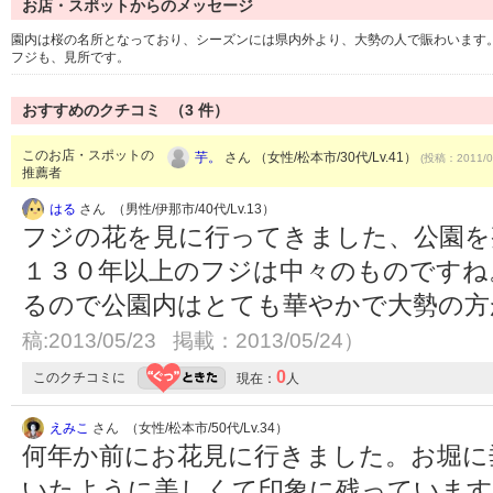
お店・スポットからのメッセージ
園内は桜の名所となっており、シーズンには県内外より、大勢の人で賑わいます。
フジも、見所です。
おすすめのクチコミ （
3
件）
このお店・スポットの
芋。
さん （女性/松本市/30代/Lv.41）
(投稿：2011/0
推薦者
はる
さん （男性/伊那市/40代/Lv.13）
フジの花を見に行ってきました、公園を
１３０年以上のフジは中々のものですね
るので公園内はとても華やかで大勢の
稿:2013/05/23 掲載：2013/05/24）
0
このクチコミに
現在：
人
えみこ
さん （女性/松本市/50代/Lv.34）
何年か前にお花見に行きました。お堀に
いたように美しくて印象に残っています