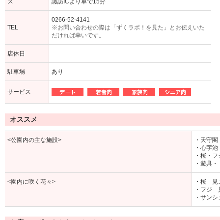
ス
諏訪ICより車で15分
0266-52-4141
TEL
※お問い合わせの際は「ずくラボ！を見た」とお伝えいた
だければ幸いです。
店休日
駐車場
あり
サービス
オススメ
<公園内の主な施設>
・天守閣
・心字池
・桜・フ
・遊具・
<園内に咲く花々>
・桜 見
・フジ 
・サンシ