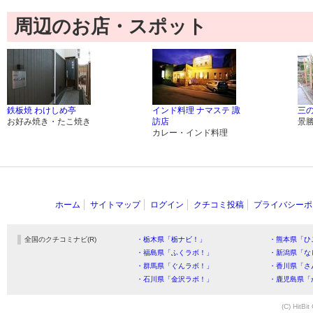
周辺のお店・スポット
鉄板焼 わけしめ亭
インド料理 ナマステ 諏
三
お好み焼き・たこ焼き
訪店
景
カレー・インド料理
ホーム
サイトマップ
ログイン
クチコミ投稿
プライバシーポ
全国のクチコミナビ(R)
・栃木県「栃ナビ！」
・熊本県「ひ
・福島県「ふくラボ！」
・新潟県「な
・群馬県「ぐんラボ！」
・香川県「さ
・石川県「金沢ラボ！」
・鹿児島県「
(C) HitBit