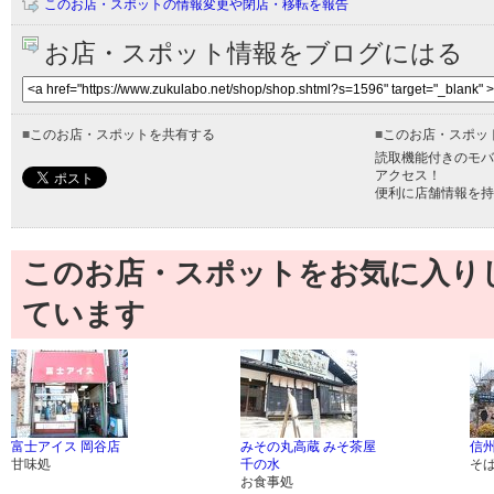
このお店・スポットの情報変更や閉店・移転を報告
お店・スポット情報をブログにはる
■
このお店・スポットを共有する
■
このお店・スポッ
読取機能付きのモバ
アクセス！
便利に店舗情報を持
このお店・スポットをお気に入り
ています
富士アイス 岡谷店
みその丸高蔵 みそ茶屋
信州
甘味処
千の水
そ
お食事処