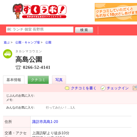
遊ぶ
公園・キャンプ場
公園
タカシマコウエン
高島公園
0266-52-4141
基本情報
クチコミ
写真
クチコミを書く
チェックイン
じぶんのお気に入り:
メモ:
みんなのお気に入り:
行ってみたい！…
1人
住所
諏訪市高島1-20
交通・アクセ
上諏訪駅より徒歩10分