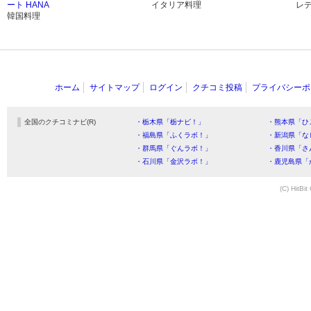
ート HANA
イタリア料理
レ
韓国料理
ホーム
サイトマップ
ログイン
クチコミ投稿
プライバシーポ
全国のクチコミナビ(R)
・栃木県「栃ナビ！」
・熊本県「ひ
・福島県「ふくラボ！」
・新潟県「な
・群馬県「ぐんラボ！」
・香川県「さ
・石川県「金沢ラボ！」
・鹿児島県「
(C) HitBit