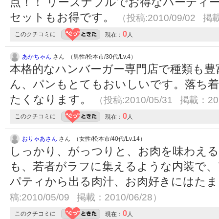
点！！ リーズナブルでお得なパーティ
セットもお得です。
（投稿:2010/09/02 掲載
0
このクチコミに
現在：
人
あかちゃん
さん （男性/松本市/30代/Lv.4）
本格的なハンバーガー専門店で種類も豊
ん、パンもとてもおいしいです。落ち着
たくなります。
（投稿:2010/05/31 掲載：201
0
このクチコミに
現在：
人
おりゃあさん
さん （女性/松本市/40代/Lv.14）
しっかり、がっつりと、お肉を味わえる
も、若者がラフに集えるような内装で、
パティから出る肉汁、お肉好きにはた
稿:2010/05/09 掲載：2010/06/28）
0
このクチコミに
現在：
人