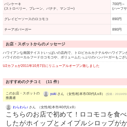
パンケーキ
700円～
(ストロベリー、プレーン、バナナ、マンゴー)
(ハーフサ
グレイビーソースのロコモコ
890円
チーアボバーガー
890円
お店・スポットからのメッセージ
ハワイアンな南国テイストいっぱいの店内で、トロピカルカクテルやハワイアンが
ハワイのローカルフードロコモコや、ボリュームたっぷりのハンバーガーもござ
U2カフェが2011年10月7日にリニューアルオープン致しました
おすすめのクチコミ （
11
件）
このお店・スポットの
yuki
さん （女性/松本市/30代/Lv.8）
(投稿：2010/05/
推薦者
わらわら♪
さん （女性/松本市/40代/Lv.8）
こちらのお店で初めて！ロコモコを食べ
したがホイップとメイプルシロップがか