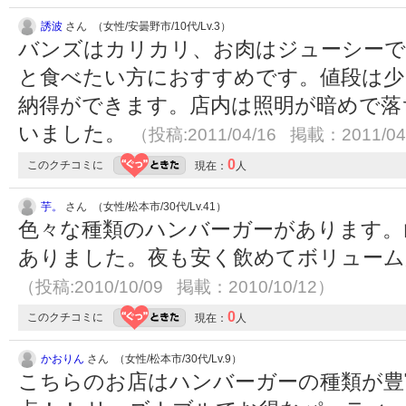
誘波
さん （女性/安曇野市/10代/Lv.3）
バンズはカリカリ、お肉はジューシーで
と食べたい方におすすめです。値段は少
納得ができます。店内は照明が暗めで落
いました。
（投稿:2011/04/16 掲載：2011/04
0
このクチコミに
現在：
人
芋。
さん （女性/松本市/30代/Lv.41）
色々な種類のハンバーガーがあります。
ありました。夜も安く飲めてボリューム
（投稿:2010/10/09 掲載：2010/10/12）
0
このクチコミに
現在：
人
かおりん
さん （女性/松本市/30代/Lv.9）
こちらのお店はハンバーガーの種類が豊