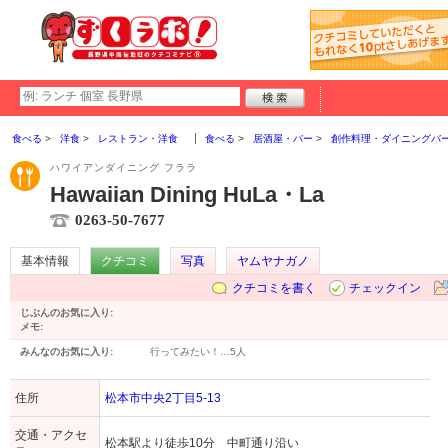
食べる
洋食
レストラン・洋食
食べる
居酒屋・バー
創作料理・ダイニングバ
ハワイアンダイニング フララ
Hawaiian Dining HuLa・La
0263-50-7677
基本情報
クチコミ
写真
ヤムヤナガノ
クチコミを書く
チェックイン
じぶんのお気に入り:
メモ:
みんなのお気に入り:
行ってみたい！…
5人
住所
松本市中央2丁目5-13
交通・アクセ
松本駅より徒歩10分 中町通り沿い