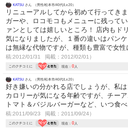
KATSU
さん （男性/松本市/40代/Lv.20）
リニューアルしてから初めて行ってきま
ガーや、ロコモコもメニューに残ってい
ァンとしては嬉しいところ！ 店内もド
気になりましたが、１番の違いはパンケ
は無縁な代物ですが、種類も豊富で女性
稿:2012/01/31 掲載：2012/02/01）
0
このクチコミに
現在：
人
KATSU
さん （男性/松本市/40代/Lv.20）
好き嫌いの分かれる店でしょうが、私は
カロリーが気になる年齢ですが、チーア
トマト＆バジルバーガーなど、いつ食
稿:2011/09/23 掲載：2011/09/24）
0
このクチコミに
現在：
人