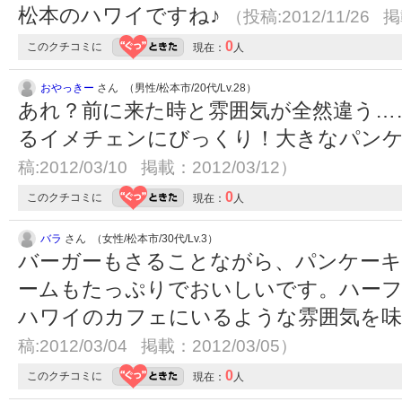
松本のハワイですね♪
（投稿:2012/11/26 掲
0
このクチコミに
現在：
人
おやっきー
さん （男性/松本市/20代/Lv.28）
あれ？前に来た時と雰囲気が全然違う…
るイメチェンにびっくり！大きなパン
稿:2012/03/10 掲載：2012/03/12）
0
このクチコミに
現在：
人
バラ
さん （女性/松本市/30代/Lv.3）
バーガーもさることながら、パンケー
ームもたっぷりでおいしいです。ハー
ハワイのカフェにいるような雰囲気を
稿:2012/03/04 掲載：2012/03/05）
0
このクチコミに
現在：
人