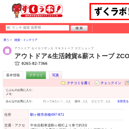
買う
雑貨・インテリア
アウトドア セイカツザッカ マキストーブ ズクショップ
アウトドア&生活雑貨&薪ストーブ ZCOO
0265-82-7366
基本情報
クチコミ
写真
クチコミを書く
チェックイン
じぶんのお気に入り:
メモ:
みんなのお気に入り:
行ってみたい！…
1人
趣味…
1人
ひとりで…
1人
全部見る
住所
駒ヶ根市赤穂497-871
交通・アクセ
中央自動車道駒ヶ根ICより車で約3分