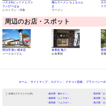
パスタ&ピッツァ レスト
俺らラーメン ちょもらん
カ
ランびーばぁ
ま
ス
レストラン・洋食
ラーメン
周辺のお店・スポット
明治亭 駒ヶ根本店
食事処 亀八
寶積
ソースカツどん
お食事処
景
ホーム
サイトマップ
ログイン
クチコミ投稿
プライバシーポ
全国のクチコミナビ(R)
・栃木県「栃ナビ！」
・熊本県「ひ
・福島県「ふくラボ！」
・新潟県「な
・群馬県「ぐんラボ！」
・香川県「さ