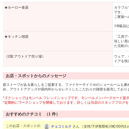
★ホーロー食器
カラフル
です。
ご家族へ
※B級品
★キッチン雑貨
「工房ア
珍しい形
た北欧の
《2階:アウトドア売り場》
ウェア、
ドアを快
お店・スポットからのメッセージ
薪ストーブがある暮らしをご提案する、ファイヤーサイド㈱のショールームも兼
め、アウトドアグッズや国内外からセレクトしたこだわりの雑貨を販売しており
*ズクショップはモンベル フレンドショップです。モンベルメンバーズカード提
*定期的にワークショップを開催しております。詳しくは当店のスタッフブログ
おすすめのクチコミ （
1
件）
このお店・スポットの
チョコミルク
さん （女性/下伊那郡松川町/30代/Lv