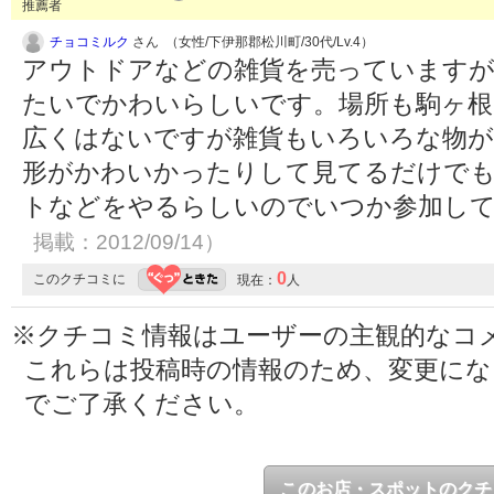
推薦者
チョコミルク
さん （女性/下伊那郡松川町/30代/Lv.4）
アウトドアなどの雑貨を売っています
たいでかわいらしいです。場所も駒ヶ根
広くはないですが雑貨もいろいろな物が
形がかわいかったりして見てるだけで
トなどをやるらしいのでいつか参加し
掲載：2012/09/14）
0
このクチコミに
現在：
人
※クチコミ情報はユーザーの主観的なコ
これらは投稿時の情報のため、変更に
でご了承ください。
このお店・スポットのクチ