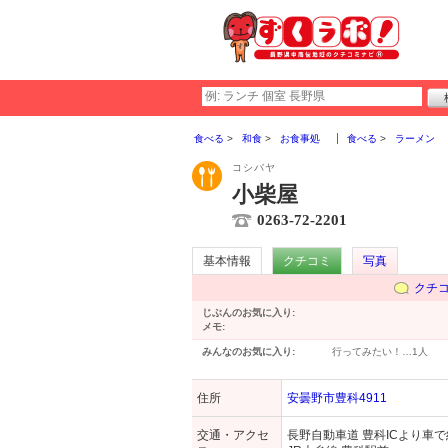
食べる
和食
お食事処
食べる
ラーメン
コシバヤ
小柴屋
0263-72-2201
基本情報
クチコミ
写真
クチ
じぶんのお気に入り:
メモ:
みんなのお気に入り:
行ってみたい！…
1人
住所
安曇野市豊科4911
交通・アクセ
長野自動車道 豊科ICより車で