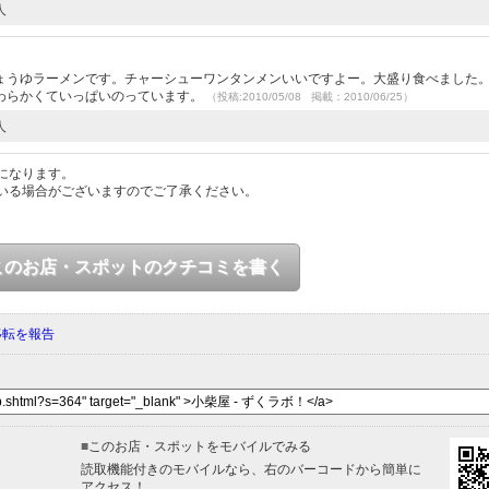
人
）
ょうゆラーメンです。チャーシューワンタンメンいいですよー。大盛り食べました
わらかくていっぱいのっています。
（投稿:2010/05/08 掲載：2010/06/25）
人
になります。
いる場合がございますのでご了承ください。
このお店・スポットのクチコミを書く
移転を報告
■
このお店・スポットをモバイルでみる
読取機能付きのモバイルなら、右のバーコードから簡単に
アクセス！