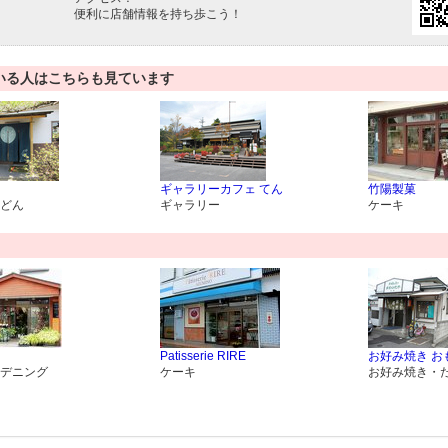
便利に店舗情報を持ち歩こう！
いる人はこちらも見ています
ギャラリーカフェ てん
竹陽製菓
どん
ギャラリー
ケーキ
Patisserie RIRE
お好み焼き お
デニング
ケーキ
お好み焼き・