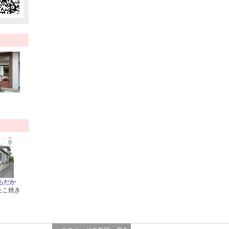
もだか
たこ焼き