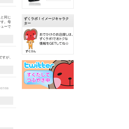
んと同じ
ずくラボ！イメージキャラク
です。母
ター
シューで
ですが、
07/06