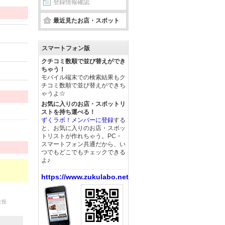
登録情報確認
最近見たお店・スポット
スマートフォン版
クチコミ数順で並び替えができ
ちゃう！
モバイル端末での検索結果もク
チコミ数順で並び替えができち
ゃうよ☆
お気に入りのお店・スポットリ
ストを持ち運べる！
ずくラボ！メンバーに登録
する
と、お気に入りのお店・スポッ
トリストが作れちゃう。PC・
スマートフォン共通だから、い
つでもどこでもチェックできる
よ♪
https://www.zukulabo.net/
（投