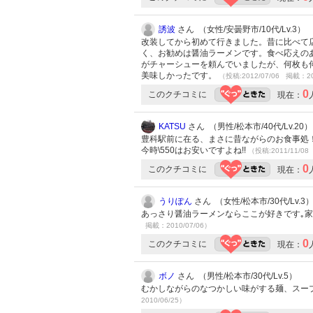
誘波
さん （女性/安曇野市/10代/Lv.3）
改装してから初めて行きました。昔に比べて
く、お勧めは醤油ラーメンです。食べ応えの
がチャーシューを頼んでいましたが、何枚も
美味しかったです。
（投稿:2012/07/06 掲載：20
0
このクチコミに
現在：
KATSU
さん （男性/松本市/40代/Lv.20）
豊科駅前に在る、まさに昔ながらのお食事処！
今時\550はお安いですよね!!
（投稿:2011/11/08
0
このクチコミに
現在：
うりぽん
さん （女性/松本市/30代/Lv.3
あっさり醤油ラーメンならここが好きです｡家
掲載：2010/07/06）
0
このクチコミに
現在：
ボノ
さん （男性/松本市/30代/Lv.5）
むかしながらのなつかしい味がする麺、スー
2010/06/25）