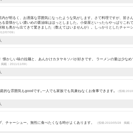
店内が明るく、お洒落な雰囲気になったような気がします。さて料理ですが、皆さ
ある昔懐かしい濃いめの醤油味はほっとしました。小柴屋といったらやっぱりこれ
何枚も奥から出てきて驚きました（数えてはいませんが）。しっかりとしたチャー
12/07/09）
人
 懐かしい味の拉麺と、あんかけカタヤキソバが好きです。 ラーメンの量は少なめ
 掲載：2011/11/09）
人
）
庭的な雰囲気もgoodです｡一人でも家族でも気兼ねなくお食事できます｡
（投稿:2010/
人
プ、チャーシュー。無性に食べたくなる時がよくあります。
（投稿:2010/05/28 掲載：