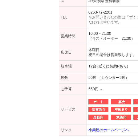
ス
JR大糸線 豊科駅前
0263-72-2201
TEL
※お問い合わせの際は「ずく
だければ幸いです。
10:00～21:30
営業時間
（ラストオーダー 21:30）
木曜日
店休日
祝日の場合は営業致します。
駐車場
12台 (近くに契約Pあり)
席数
50席 （カウンター9席）
ご予算
550円 ～
サービス
リンク
小柴屋のホームページへ