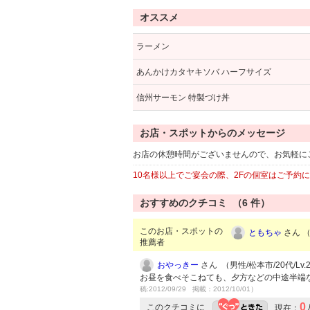
オススメ
ラーメン
あんかけカタヤキソバ ハーフサイズ
信州サーモン 特製づけ丼
お店・スポットからのメッセージ
お店の休憩時間がございませんので、お気軽に
10名様以上でご宴会の際、2Fの個室はご予約
おすすめのクチコミ （
6
件）
このお店・スポットの
ともちゃ
さん （
推薦者
おやっきー
さん （男性/松本市/20代/Lv.
お昼を食べそこねても、夕方などの中途半端
稿:2012/09/29 掲載：2012/10/01）
0
このクチコミに
現在：