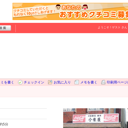
ようこそ！
ゲスト
さん
コミを書く
チェックイン
お気に入り
メモを書く
印刷用ページ
約5分