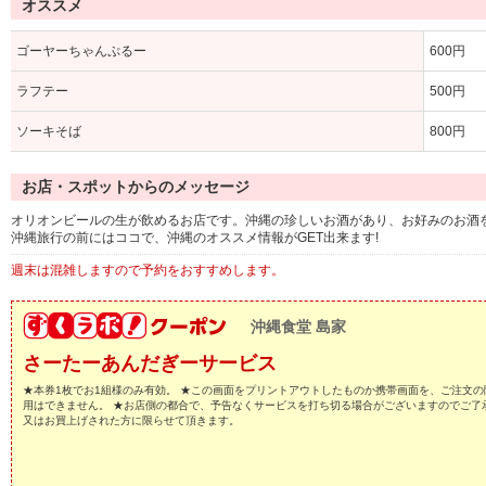
オススメ
ゴーヤーちゃんぷるー
600円
ラフテー
500円
ソーキそば
800円
お店・スポットからのメッセージ
オリオンビールの生が飲めるお店です。沖縄の珍しいお酒があり、お好みのお酒
沖縄旅行の前にはココで、沖縄のオススメ情報がGET出来ます!
週末は混雑しますので予約をおすすめします。
沖縄食堂 島家
さーたーあんだぎーサービス
★本券1枚でお1組様のみ有効。 ★この画面をプリントアウトしたものか携帯画面を、ご注文の
用はできません。 ★お店側の都合で、予告なくサービスを打ち切る場合がございますのでご了
又はお買上げされた方に限らせて頂きます。