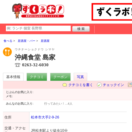
食べる
居酒屋・バー
居酒屋
ウチナーショクドウ シマヤ
沖縄食堂 島家
0263-32-6030
基本情報
クチコミ
クーポン
写真
クチコミを書く
チェックイン
じぶんのお気に入り:
メモ:
みんなのお気に入り:
行ってみたい！…
4人
住所
松本市大手2-9-26
交通・アクセ
JR松本駅より徒歩10分