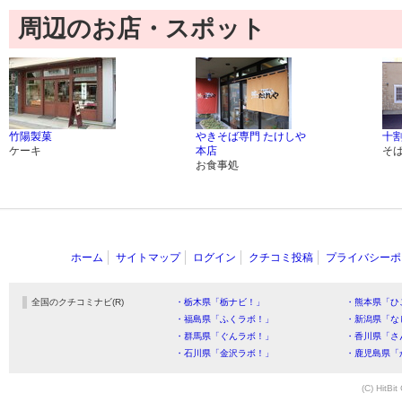
周辺のお店・スポット
竹陽製菓
やきそば専門 たけしや
十割
ケーキ
本店
そ
お食事処
ホーム
サイトマップ
ログイン
クチコミ投稿
プライバシーポ
全国のクチコミナビ(R)
・栃木県「栃ナビ！」
・熊本県「ひ
・福島県「ふくラボ！」
・新潟県「な
・群馬県「ぐんラボ！」
・香川県「さ
・石川県「金沢ラボ！」
・鹿児島県「
(C) HitBit