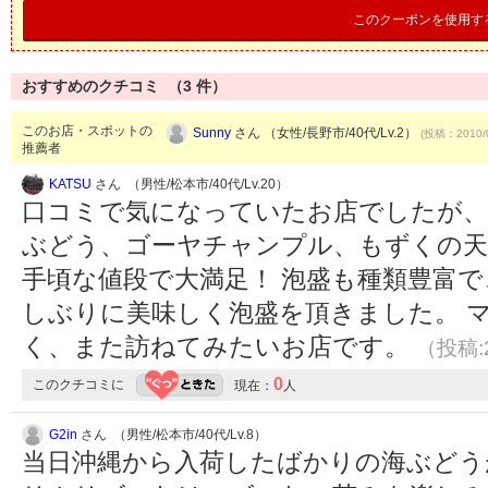
このクーポンを使用す
おすすめのクチコミ （
3
件）
このお店・スポットの
Sunny
さん （女性/長野市/40代/Lv.2）
(投稿：2010/
推薦者
KATSU
さん （男性/松本市/40代/Lv.20）
口コミで気になっていたお店でしたが、
ぶどう、ゴーヤチャンプル、もずくの天
手頃な値段で大満足！ 泡盛も種類豊富
しぶりに美味しく泡盛を頂きました。 
く、また訪ねてみたいお店です。
（投稿:2
0
このクチコミに
現在：
人
G2in
さん （男性/松本市/40代/Lv.8）
当日沖縄から入荷したばかりの海ぶどう