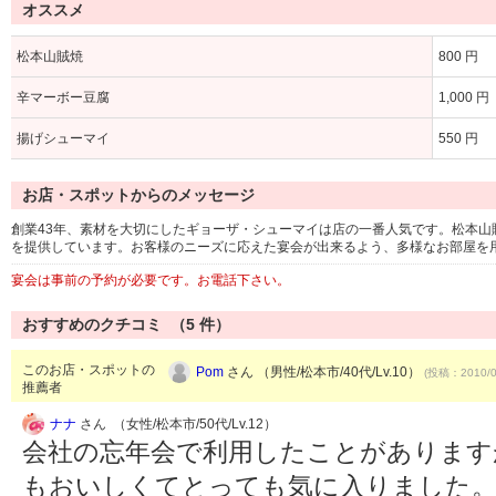
オススメ
松本山賊焼
800 円
辛マーボー豆腐
1,000 円
揚げシューマイ
550 円
お店・スポットからのメッセージ
創業43年、素材を大切にしたギョーザ・シューマイは店の一番人気です。松本
を提供しています。お客様のニーズに応えた宴会が出来るよう、多様なお部屋を
宴会は事前の予約が必要です。お電話下さい。
おすすめのクチコミ （
5
件）
このお店・スポットの
Pom
さん （男性/松本市/40代/Lv.10）
(投稿：2010/0
推薦者
ナナ
さん （女性/松本市/50代/Lv.12）
会社の忘年会で利用したことがあります
もおいしくてとっても気に入りました。