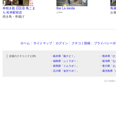
串焼き処 日比谷 鳥こま
Bar La siesta
鳥蔵
ち 松本駅前店
バー
お
焼き鳥・串揚げ
ホーム
サイトマップ
ログイン
クチコミ投稿
プライバシーポ
全国のクチコミナビ(R)
・栃木県「栃ナビ！」
・熊本県「ひ
・福島県「ふくラボ！」
・新潟県「な
・群馬県「ぐんラボ！」
・香川県「さ
・石川県「金沢ラボ！」
・鹿児島県「
(C) HitBit