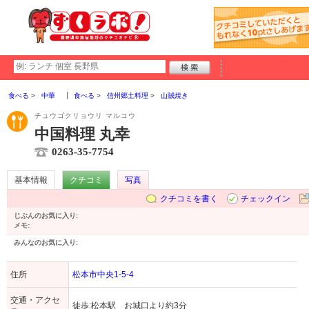
食べる
中華
食べる
信州郷土料理
山賊焼き
チュウゴクリョウリ マルコウ
中国料理 丸幸
0263-35-7754
基本情報
クチコミ
写真
クチコミを書く
チェックイン
じぶんのお気に入り:
メモ:
みんなのお気に入り:
住所
松本市中央1-5-4
交通・アクセ
徒歩:松本駅 お城口より約3分