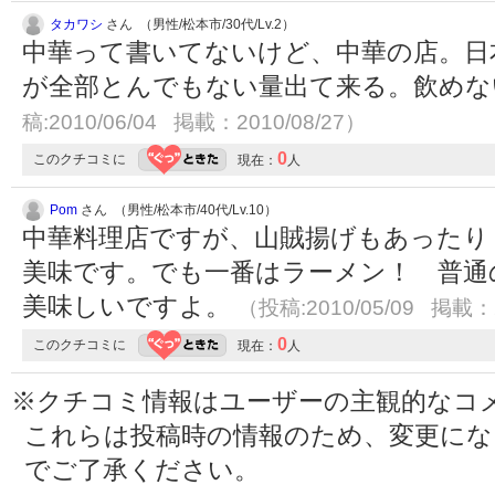
タカワシ
さん （男性/松本市/30代/Lv.2）
中華って書いてないけど、中華の店。日
が全部とんでもない量出て来る。飲めな
稿:2010/06/04 掲載：2010/08/27）
0
このクチコミに
現在：
人
Pom
さん （男性/松本市/40代/Lv.10）
中華料理店ですが、山賊揚げもあったり
美味です。でも一番はラーメン！ 普通
美味しいですよ。
（投稿:2010/05/09 掲載：2
0
このクチコミに
現在：
人
※クチコミ情報はユーザーの主観的なコ
これらは投稿時の情報のため、変更に
でご了承ください。