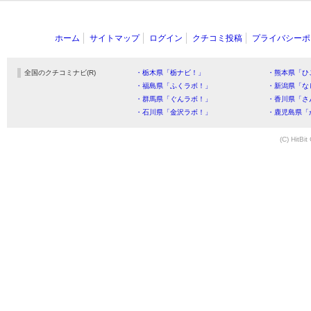
ホーム
サイトマップ
ログイン
クチコミ投稿
プライバシーポ
全国のクチコミナビ(R)
・栃木県「栃ナビ！」
・熊本県「ひ
・福島県「ふくラボ！」
・新潟県「な
・群馬県「ぐんラボ！」
・香川県「さ
・石川県「金沢ラボ！」
・鹿児島県「
(C) HitBit