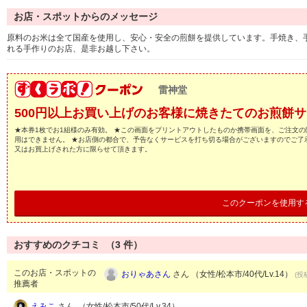
お店・スポットからのメッセージ
原料のお米は全て国産を使用し、安心・安全の煎餅を提供しています。手焼き、
れる手作りのお店、是非お越し下さい。
雷神堂
500円以上お買い上げのお客様に焼きたてのお煎餅
★本券1枚でお1組様のみ有効。 ★この画面をプリントアウトしたものか携帯画面を、ご注文の
用はできません。 ★お店側の都合で、予告なくサービスを打ち切る場合がございますのでご了
又はお買上げされた方に限らせて頂きます。
このクーポンを使用す
おすすめのクチコミ （
3
件）
このお店・スポットの
おりゃあさん
さん （女性/松本市/40代/Lv.14）
(投
推薦者
えみこ
さん （女性/松本市/50代/Lv.34）