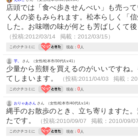
店頭では「食べ歩きせんべい」も売って
く人の姿もみられます。松本らしく「信
した。お味噌の味が何とも芳ばしくて後
（投稿:2012/03/14 掲載：2012/03/15）
0
このクチコミに
現在：
人
芋。
さん （女性/松本市/30代/Lv.41）
少量から煎餅を買えるのがいいですね。
てしまいます。
（投稿:2011/04/03 掲載：201
0
このクチコミに
現在：
人
おりゃあさん
さん （女性/松本市/40代/Lv.14）
縄手のお散歩のとき、立ち寄りますた。
たです。
（投稿:2010/09/07 掲載：2010/09/0
0
このクチコミに
現在：
人