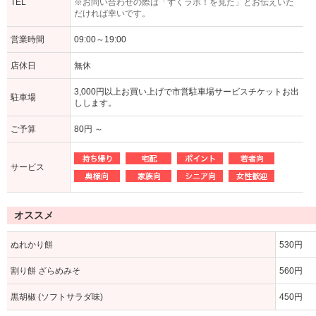
TEL
※お問い合わせの際は「ずくラボ！を見た」とお伝えいた
だければ幸いです。
営業時間
09:00～19:00
店休日
無休
3,000円以上お買い上げで市営駐車場サービスチケットお出
駐車場
しします。
ご予算
80円 ～
サービス
オススメ
ぬれかり餅
530円
割り餅 ざらめみそ
560円
黒胡椒 (ソフトサラダ味)
450円