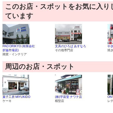
このお店・スポットをお気に入り
ています
PAO ORIKYO (有限会社
文具のひろば あすなろ
や
折協市場店)
その他専門店
焼
雑貨・インテリア
周辺のお店・スポット
菓子工房 MIYUKIDO
(株)宇宙堂 ナワテ店
ON
ケーキ
模型店
レ