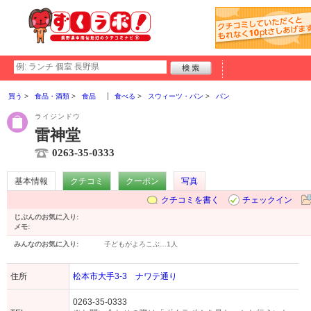
買う
食品・酒類
食品
食べる
スウィーツ・パン
パン
ライジンドウ
雷神堂
0263-35-0333
基本情報
クチコミ
クーポン
写真
クチコミを書く
チェックイン
じぶんのお気に入り:
メモ:
みんなのお気に入り:
子どもがよろこぶ…
1人
住所
松本市大手3-3 ナワテ通り
0263-35-0333