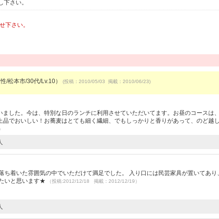
し下さい。
わせ下さい。
/松本市/30代/Lv.10）
(投稿：2010/05/03 掲載：2010/06/23)
）
いました。今は、特別な日のランチに利用させていただいてます。お昼のコースは
上品でおいしい！お蕎麦はとても細く繊細、でもしっかりと香りがあって、のど越
9）
人
）
落ち着いた雰囲気の中でいただけて満足でした。 入り口には民芸家具が置いてあり
けたいと思います★
（投稿:2012/12/18 掲載：2012/12/19）
人