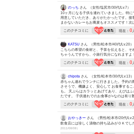
のっち
さん （女性/塩尻市/30代/Lv.7）
10ヶ月になる子供を連れていきました。特
用意していただき、ありがたかったです。接
まかないカレーもお蕎麦もオススメです！次
0
このクチコミに
現在：
KATSU
さん （男性/松本市/40代/Lv.20）
こちらの希望の食材と、予算を伝えると、そ
ちゃうんですから、小旅行気分になれますよ
0
このクチコミに
現在：
chipota
さん （女性/松本市/30代/Lv.13）
赤ちゃん連れでランチに行きました。予約の
さそうで、機嫌よく、安心して お食事するこ
も。 天ぷらはカラッとあげてあり、えびはふ
たです。 子供連れでのお食事が○なのは有り
0
このクチコミに
現在：
おやっきー
さん （男性/松本市/20代/Lv.
飲食店には珍しく漬物の持ち込みがＯＫでし
2011/08/08）