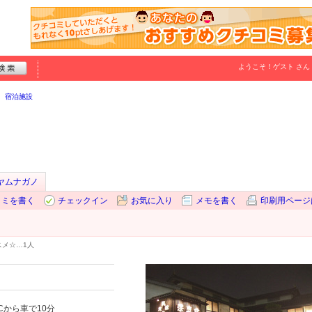
ようこそ！
ゲスト
さん
宿泊施設
ヤムナガノ
コミを書く
チェックイン
お気に入り
メモを書く
印刷用ページ
スメ☆…
1人
Cから車で10分