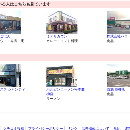
いる人はこちらも見ています
ごはん
ミテリガウン
株式会社バロ
ウト・弁当・宅
カレー・インド料理
食品
ステ シャンティ
ハルピンラーメン松本並
西源 並柳店
柳店
食品
ラーメン
クチコミ投稿
プライバシーポリシー
リンク
広告掲載について
規約
運