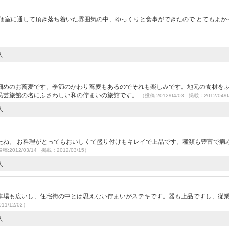
）
個室に通して頂き落ち着いた雰囲気の中、ゆっくりと食事ができたので とてもよか
人
細めのお蕎麦です。季節のかわり蕎麦もあるのでそれも楽しみです。地元の食材を
民芸旅館の名にふさわしい和の佇まいの旅館です。
（投稿:2012/04/03 掲載：2012/04/
人
たね。 お料理がとってもおいしくて盛り付けもキレイで上品です。種類も豊富で病
稿:2012/03/14 掲載：2012/03/15）
人
場も広いし、住宅街の中とは思えない佇まいがステキです。器も上品ですし、従
11/12/02）
人