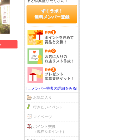
ると特典盛りだくさん！
ずくラボ！
無料メンバー登録
る
[→メンバー特典の詳細をみる]
お気に入り
行きたいイベント
マイページ
ポイント交換
（現在 0ポイント）