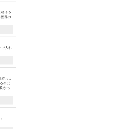
と椅子を
。板長の
まで入れ
）
気持ちよ
ざるそば
も良かっ
載：