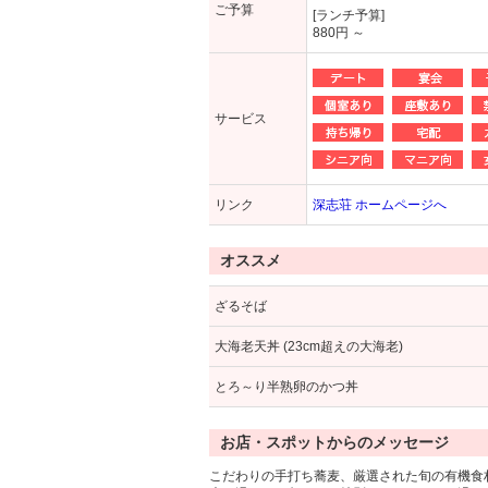
ご予算
[ランチ予算]
880円 ～
サービス
リンク
深志荘 ホームページへ
オススメ
ざるそば
大海老天丼 (23cm超えの大海老)
とろ～り半熟卵のかつ丼
お店・スポットからのメッセージ
こだわりの手打ち蕎麦、厳選された旬の有機食