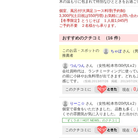
木の温もりに包まれて特別なひとときをお過ご
個室、風呂付!大満足コース料理(予約制)
3,300円(土日祝は550円増) お気軽にお問い合
【冬季限定】とうじそば １人前1,045円
ご予約不要 ２名様から承ります。
おすすめのクチコミ （
16
件）
このお店・スポットの
ちゃぼ
さん （男性
推薦者
つんつん
さん （女性/松本市/30代/Lv.2
会社員時代は、ランチミーティングに使って
の前に小鉢やお魚料理が出てきます。どれも
感じです。
（投稿:2013/07/26 掲載：2013/07/2
0
このクチコミに
現在：
りーこ☆
さん （女性/松本市/20代/Lv.2
個室で昼食をいただきました。 品数も多く、
くその雰囲気が気に入りました。 また出か
「ずくラボ！HOT NEWS」のクチコミ
0
このクチコミに
現在：