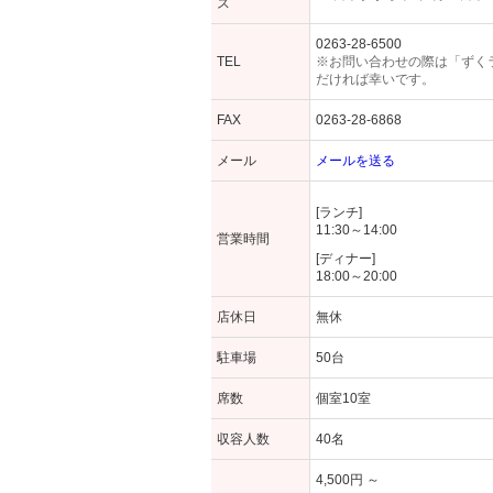
ス
0263-28-6500
TEL
※お問い合わせの際は「ずく
だければ幸いです。
FAX
0263-28-6868
メール
メールを送る
[ランチ]
11:30～14:00
営業時間
[ディナー]
18:00～20:00
店休日
無休
駐車場
50台
席数
個室10室
収容人数
40名
4,500円 ～