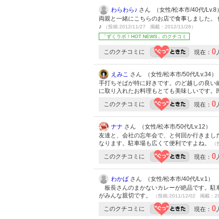
わらわら♪
さん （女性/松本市/40代/Lv.8
両親と一緒にこちらのお店で食事しました。 
♪
（投稿:2012/11/27 掲載：2012/11/28）
「ずくラボ！HOT NEWS」のクチコミ
0
このクチコミに
現在：
えみこ
さん （女性/松本市/50代/Lv.34）
手打ちそばが特に好きです。のど越しの良い
に取り入れたお料理もとても美味しいです。
0
このクチコミに
現在：
ナナ
さん （女性/松本市/50代/Lv.12）
友達と、会社の忘年会で、と何回か行きまし
なります。駐車場も広くて便利ですよね。
（投
0
このクチコミに
現在：
わかば
さん （女性/松本市/40代/Lv.1）
板長さんのまかないカレーが絶品です。駐車
がみんな親切です。
（投稿:2011/12/02 掲載：20
0
このクチコミに
現在：