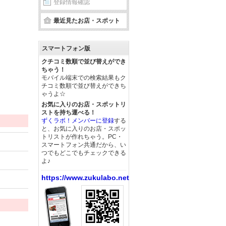
登録情報確認
最近見たお店・スポット
スマートフォン版
クチコミ数順で並び替えができ
ちゃう！
モバイル端末での検索結果もク
チコミ数順で並び替えができち
ゃうよ☆
お気に入りのお店・スポットリ
ストを持ち運べる！
ずくラボ！メンバーに登録
する
と、お気に入りのお店・スポッ
トリストが作れちゃう。PC・
スマートフォン共通だから、い
つでもどこでもチェックできる
よ♪
https://www.zukulabo.net/