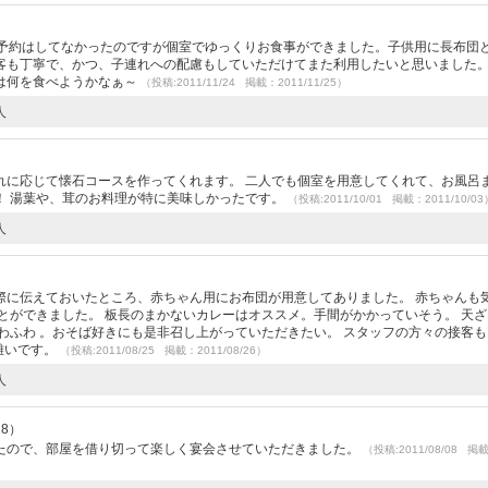
に予約はしてなかったのですが個室でゆっくりお食事ができました。子供用に長布団
客も丁寧で、かつ、子連れへの配慮もしていただけてまた利用したいと思いました
は何を食べようかなぁ～
（投稿:2011/11/24 掲載：2011/11/25）
人
れに応じて懐石コースを作ってくれます。 二人でも個室を用意してくれて、お風呂
！ 湯葉や、茸のお料理が特に美味しかったです。
（投稿:2011/10/01 掲載：2011/10/03
人
際に伝えておいたところ、赤ちゃん用にお布団が用意してありました。 赤ちゃんも
とができました。 板長のまかないカレーはオススメ。手間がかかっていそう。 天
わふわ 。おそば好きにも是非召し上がっていただきたい。 スタッフの方々の接客
難いです。
（投稿:2011/08/25 掲載：2011/08/26）
人
28）
たので、部屋を借り切って楽しく宴会させていただきました。
（投稿:2011/08/08 掲