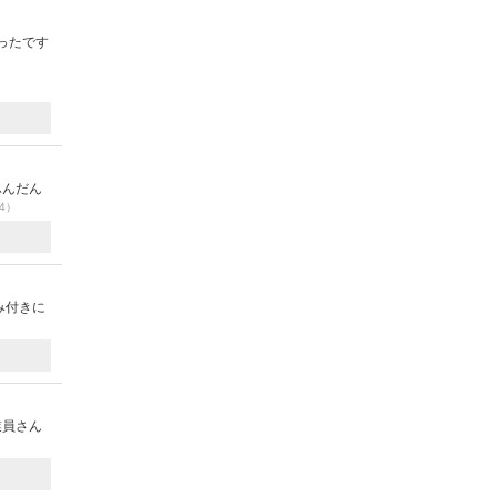
ったです
ふんだん
04）
み付きに
業員さん