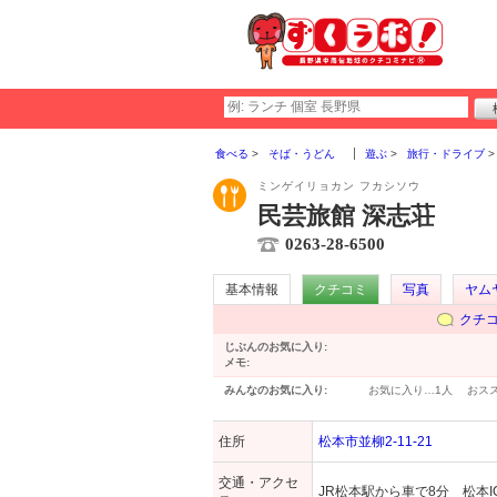
食べる
そば・うどん
遊ぶ
旅行・ドライブ
ミンゲイリョカン フカシソウ
民芸旅館 深志荘
0263-28-6500
基本情報
クチコミ
写真
ヤム
クチ
じぶんのお気に入り:
メモ:
みんなのお気に入り:
お気に入り…
1人
おス
住所
松本市並柳2-11-21
交通・アクセ
JR松本駅から車で8分 松本I