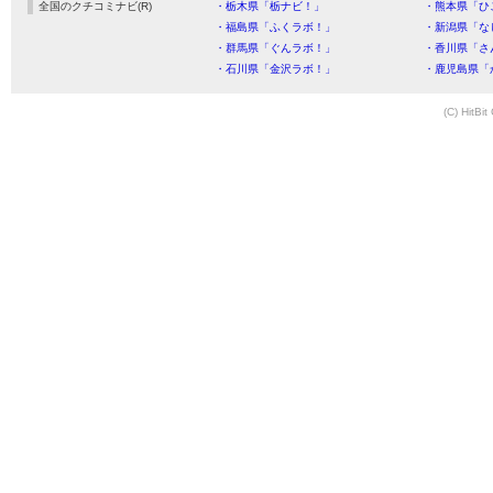
全国のクチコミナビ(R)
・栃木県「栃ナビ！」
・熊本県「ひ
・福島県「ふくラボ！」
・新潟県「な
・群馬県「ぐんラボ！」
・香川県「さ
・石川県「金沢ラボ！」
・鹿児島県「
(C) HitBit