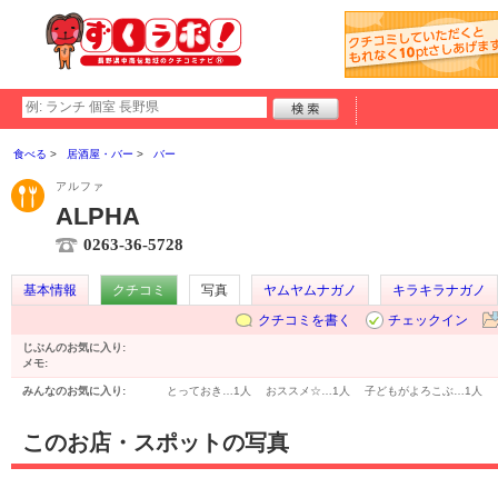
食べる
居酒屋・バー
バー
アルファ
ALPHA
0263-36-5728
基本情報
クチコミ
写真
ヤムヤムナガノ
キラキラナガノ
クチコミを書く
チェックイン
じぶんのお気に入り:
メモ:
みんなのお気に入り:
とっておき…
1人
おススメ☆…
1人
子どもがよろこぶ…
1人
このお店・スポットの写真