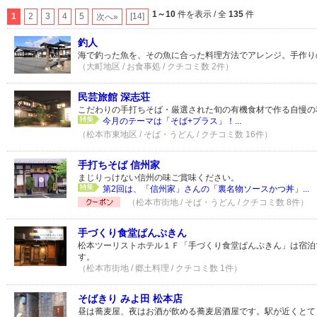
1～10
件を表示 / 全
135
件
1
2
3
4
5
[14]
次へ»
釣人
海で釣った魚を、その魚に合った料理方法でアレンジ。手作り
（大町地区 / お食事処 / クチコミ数 2件）
民芸旅館 深志荘
こだわりの手打ちそば・厳選された旬の有機食材で作る自慢の
今月のテーマは「そば+プラス」！...
（松本市東地区 / そば・うどん / クチコミ数 16件）
手打ちそば 信州家
まじりっけない信州の味ご賞味ください。
第2回は、「信州家」さんの「裏名物ソースかつ丼」...
（松本市街地 / そば・うどん / クチコミ数 8件）
手づくり食堂ぱんぷきん
松本ツーリストホテル１Ｆ「手づくり食堂ぱんぷきん」は宿泊
す。
（松本市街地 / 郷土料理 / クチコミ数 1件）
そばきり みよ田 松本店
昼は蕎麦屋、夜はお酒が飲める蕎麦居酒屋です。駅が近くとて