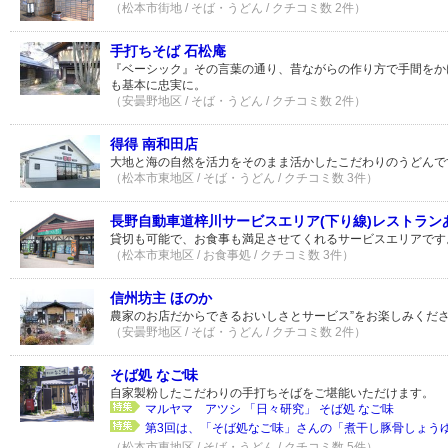
（松本市街地 / そば・うどん / クチコミ数 2件）
手打ちそば 石松庵
『ベーシック』その言葉の通り、昔ながらの作り方で手間をか
も基本に忠実に。
（安曇野地区 / そば・うどん / クチコミ数 2件）
得得 南和田店
大地と海の自然を活力をそのまま活かしたこだわりのうどんで
（松本市東地区 / そば・うどん / クチコミ数 3件）
長野自動車道梓川サービスエリア(下り線)レストラン
貸切も可能で、お食事も満足させてくれるサービスエリアです
（松本市東地区 / お食事処 / クチコミ数 3件）
信州坊主 ほのか
農家のお店だからできるおいしさとサービス”をお楽しみくだ
（安曇野地区 / そば・うどん / クチコミ数 2件）
そば処 なご味
自家製粉したこだわりの手打ちそばをご堪能いただけます。
マルヤマ アツシ 「日々研究」 そば処 なご味
第3回は、「そば処なご味」さんの「煮干し豚骨しょうゆラ
（松本市東地区 / そば・うどん / クチコミ数 5件）