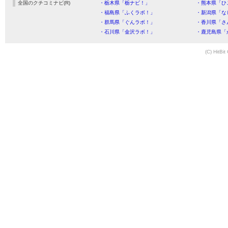
全国のクチコミナビ(R)
・栃木県「栃ナビ！」
・熊本県「ひ
・福島県「ふくラボ！」
・新潟県「な
・群馬県「ぐんラボ！」
・香川県「さ
・石川県「金沢ラボ！」
・鹿児島県「
(C) HitBit