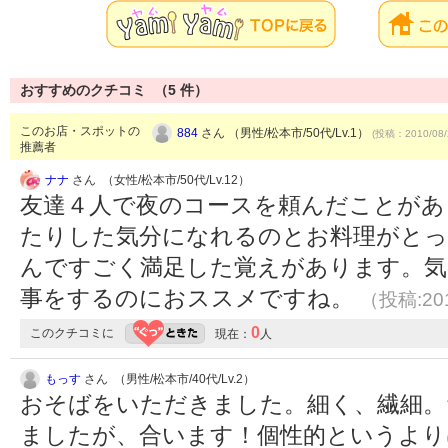
おすすめのクチコミ （
5
件）
このお店・スポットの
884
さん （男性/松本市/50代/Lv.1）
(投稿：2010/08/
推薦者
ナナ
さん （女性/松本市/50代/Lv.12）
友達４人で夜のコースを頼んだことがあ
たりした気分になれるのとお料理がと
んですごく満足した覚えがあります。気
事をするのにおススメですね。
（投稿:201
0
このクチコミに
現在：
人
もっす
さん （男性/松本市/40代/Lv.2）
おそばをいただきました。細く、繊細。
ましたが、合います！個性的というより