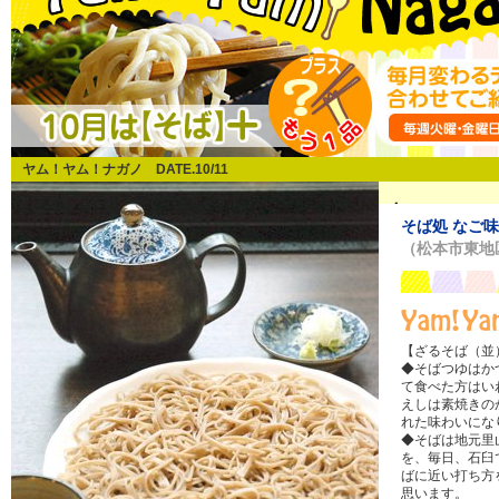
ヤム！ヤム！ナガノ DATE.10/11
そば処 なご味
（松本市東地
【ざるそば（並）
◆そばつゆはか
て食べた方はい
えしは素焼きの
れた味わいにな
◆そばは地元里
を、毎日、石臼
ばに近い打ち方
思います。