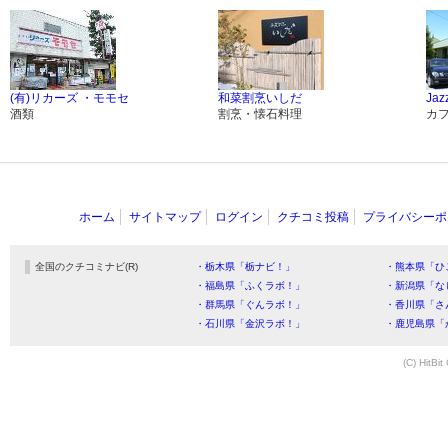
(有)リカーズ ・モモセ
和菜割烹いしだ
Jaz
酒類
割烹・懐石料理
カ
ホーム
サイトマップ
ログイン
クチコミ投稿
プライバシーポ
全国のクチコミナビ(R)
・栃木県「栃ナビ！」
・熊本県「ひ
・福島県「ふくラボ！」
・新潟県「な
・群馬県「ぐんラボ！」
・香川県「さ
・石川県「金沢ラボ！」
・鹿児島県「
(C) HitBit