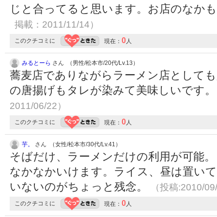
じと合ってると思います。お店のなか
掲載：2011/11/14）
0
このクチコミに
現在：
人
みるとーら
さん （男性/松本市/20代/Lv.13）
蕎麦店でありながらラーメン店としても
の唐揚げもタレが染みて美味しいです
2011/06/22）
0
このクチコミに
現在：
人
芋。
さん （女性/松本市/30代/Lv.41）
そばだけ、ラーメンだけの利用が可能。
なかなかいけます。ライス、昼は置い
いないのがちょっと残念。
（投稿:2010/09
0
このクチコミに
現在：
人