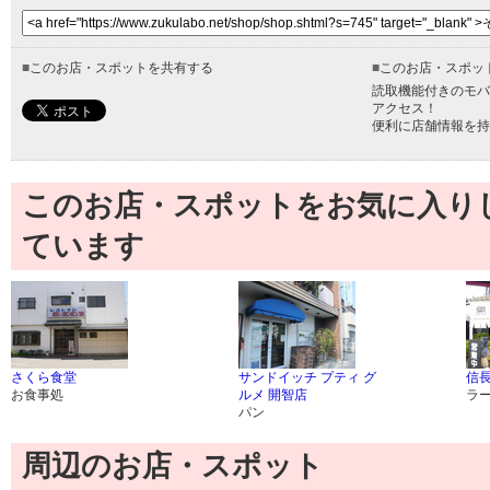
■
このお店・スポットを共有する
■
このお店・スポッ
読取機能付きのモバ
アクセス！
便利に店舗情報を持
このお店・スポットをお気に入り
ています
さくら食堂
サンドイッチ プティ グ
信
お食事処
ルメ 開智店
ラ
パン
周辺のお店・スポット