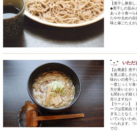
【煮干し豚骨し
◆煮干しの旨み
あっさり食べら
たやや太めの自
味と歯ごたえが
いただ
【お蕎麦】煮干
を選ぶ楽しさが
味わいの煮干し
一度じっくり食
方が多いとか）
も関わらず細く
光りますね☆
【ラーメン】 
ープは芸術品！
ぎることなく、
いていないため
べられます。つ
で◎