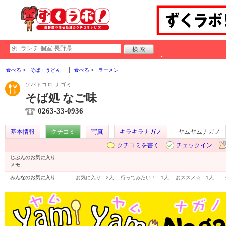
食べる
そば・うどん
食べる
ラーメン
ソバドコロ ナゴミ
そば処 なご味
0263-33-0936
基本情報
クチコミ
写真
キラキラナガノ
ヤムヤムナガノ
クチコミを書く
チェックイン
じぶんのお気に入り:
メモ:
みんなのお気に入り:
お気に入り…
2人
行ってみたい！…
1人
おススメ☆…
1人