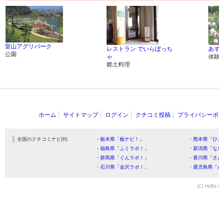
室山アグリパーク
レストラン でいらぼっち
あ
公園
ゃ
体
郷土料理
ホーム
サイトマップ
ログイン
クチコミ投稿
プライバシーポ
全国のクチコミナビ(R)
・栃木県「栃ナビ！」
・熊本県「ひ
・福島県「ふくラボ！」
・新潟県「な
・群馬県「ぐんラボ！」
・香川県「さ
・石川県「金沢ラボ！」
・鹿児島県「
(C) HitBit