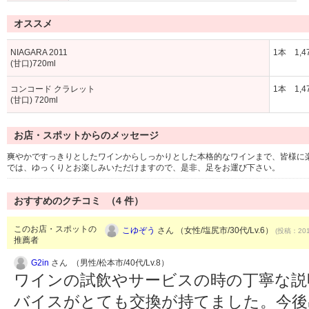
オススメ
NIAGARA 2011
1本 1,4
(甘口)720ml
コンコード クラレット
1本 1,4
(甘口) 720ml
お店・スポットからのメッセージ
爽やかですっきりとしたワインからしっかりとした本格的なワインまで、皆様に
では、ゆっくりとお楽しみいただけますので、是非、足をお運び下さい。
おすすめのクチコミ （
4
件）
このお店・スポットの
こゆぞう
さん （女性/塩尻市/30代/Lv.6）
(投稿：201
推薦者
G2in
さん （男性/松本市/40代/Lv.8）
ワインの試飲やサービスの時の丁寧な説
バイスがとても交換が持てました。今後