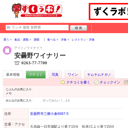
買う
食品・酒類
酒類
食べる
洋食
レストラン・洋食
アヅミノワイナリー
安曇野ワイナリー
0263-77-7700
基本情報
クチコミ
写真
ワイン
ヤムヤムナガノ
クチコミを書く
チェックイン
じぶんのお気に入り:
メモ:
みんなのお気に入り:
行ってみたい！…
2人
住所
安曇野市三郷小倉6687-5
交通・アクセ
大糸線一日市場駅より車で15分 松本I.Cより車で20分