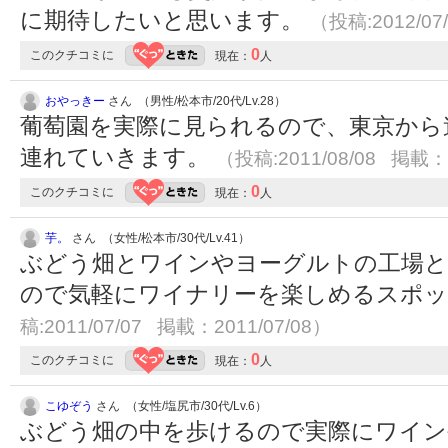
に期待したいと思います。
（投稿:2012/07
0
このクチコミに
現在：
人
おやっきー
さん （男性/松本市/20代/Lv.28）
葡萄園を実際に見られるので、東京から
連れていきます。
（投稿:2011/08/08 掲載：2
0
このクチコミに
現在：
人
芋。
さん （女性/松本市/30代/Lv.41）
ぶどう畑とワインやヨーグルトの工場と
ので気軽にワイナリーを楽しめるスポ
稿:2011/07/07 掲載：2011/07/08）
0
このクチコミに
現在：
人
こゆぞう
さん （女性/塩尻市/30代/Lv.6）
ぶどう畑の中を歩けるので実際にワイン