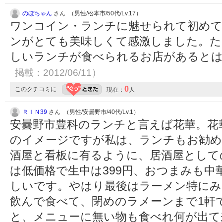
のぼちゃん
さん （男性/松本市/50代/Lv.17）
ワンコイン・ランチに魅せられて初めて
ンがとても美味しくて感激しました。た
しいランチが食べられるお店があると
掲載：2012/06/11）
0
このクチコミに
現在：
人
ＲＩＮ39
さん （男性/安曇野市/40代/Lv.1）
安曇野市豊科のランチと言えば花華。花
のイメージですが私は、ランチもお勧め
酒屋と看板に有るように、居酒屋として
は低価格で生中は399円、おつまみも
しいです。やはり最後はラーメン特にみ
飲んで食べて、閉めのラメーンまで1軒
と、メニューに無い物も食べれ何が出て