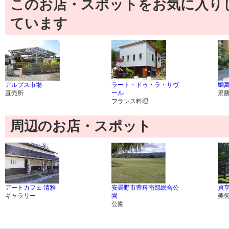
このお店・スポットをお気に入り
ています
アルプス市場
ラート・ドゥ・ラ・サヴ
鯛
直売所
ール
景
フランス料理
周辺のお店・スポット
アートカフェ 清雅
安曇野市豊科南部総合公
貞
ギャラリー
園
美
公園