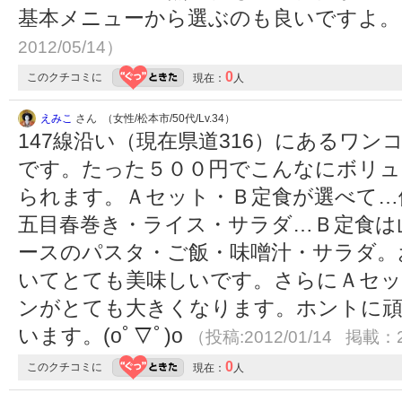
基本メニューから選ぶのも良いですよ
2012/05/14）
0
このクチコミに
現在：
人
えみこ
さん （女性/松本市/50代/Lv.34）
147線沿い（現在県道316）にあるワ
です。たった５００円でこんなにボリュ
られます。Ａセット・Ｂ定食が選べて…
五目春巻き・ライス・サラダ…Ｂ定食は
ースのパスタ・ご飯・味噌汁・サラダ。
いてとても美味しいです。さらにＡセッ
ンがとても大きくなります。ホントに頑
います。(oﾟ▽ﾟ)o
（投稿:2012/01/14 掲載：2
0
このクチコミに
現在：
人