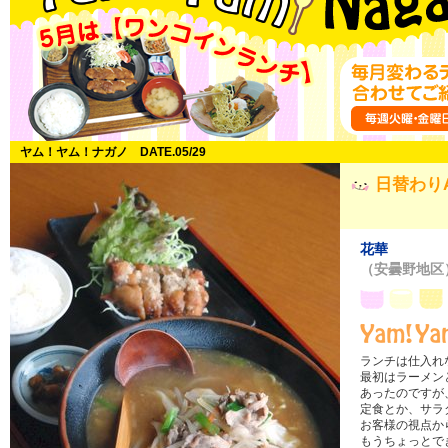
ヤム！ヤム！ナガノ DATE.05/29
日替わり
花華
（安曇野地区
ランチは仕入れ
最初はラーメン
あったのですが
定食とか、サラ
お客様の視点か
もうちょっとで