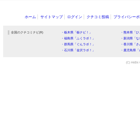
ホーム
サイトマップ
ログイン
クチコミ投稿
プライバシーポ
全国のクチコミナビ(R)
・栃木県「栃ナビ！」
・熊本県「ひ
・福島県「ふくラボ！」
・新潟県「な
・群馬県「ぐんラボ！」
・香川県「さ
・石川県「金沢ラボ！」
・鹿児島県「
(C) HitBit