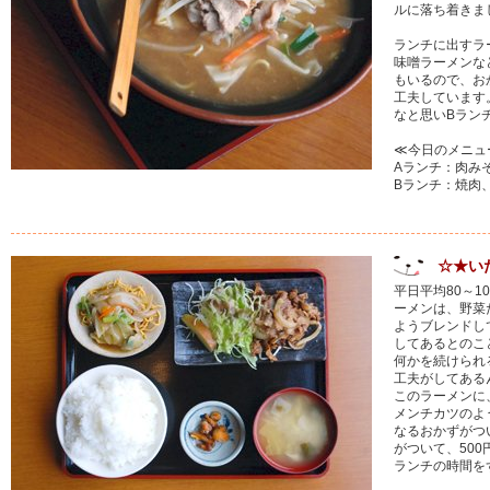
ルに落ち着きま
ランチに出すラ
味噌ラーメンな
もいるので、お
工夫しています
なと思いBラン
≪今日のメニュ
Aランチ：肉み
Bランチ：焼肉
☆★い
平日平均80～
ーメンは、野菜
ようブレンドし
してあるとのこ
何かを続けられ
工夫がしてある
このラーメンに
メンチカツのよ
なるおかずがつ
がついて、50
ランチの時間を