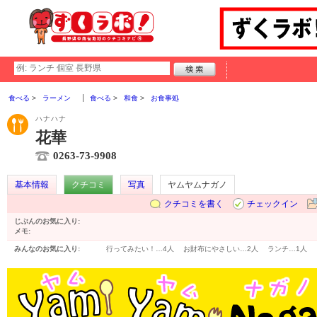
食べる
ラーメン
食べる
和食
お食事処
ハナハナ
花華
0263-73-9908
基本情報
クチコミ
写真
ヤムヤムナガノ
クチコミを書く
チェックイン
じぶんのお気に入り:
メモ:
みんなのお気に入り:
行ってみたい！…
4人
お財布にやさしい…
2人
ランチ…
1人