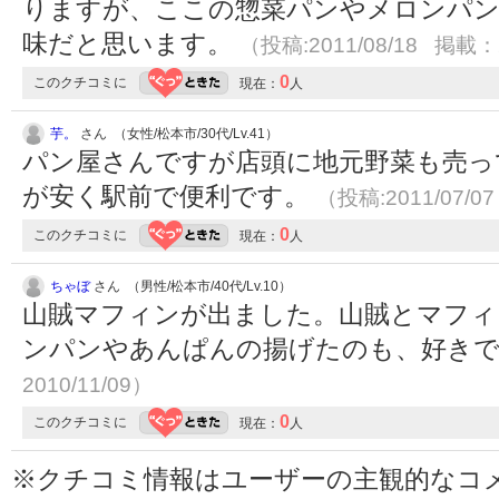
りますが、ここの惣菜パンやメロンパン
味だと思います。
（投稿:2011/08/18 掲載：2
0
このクチコミに
現在：
人
芋。
さん （女性/松本市/30代/Lv.41）
パン屋さんですが店頭に地元野菜も売っ
が安く駅前で便利です。
（投稿:2011/07/0
0
このクチコミに
現在：
人
ちゃぼ
さん （男性/松本市/40代/Lv.10）
山賊マフィンが出ました。山賊とマフィ
ンパンやあんぱんの揚げたのも、好き
2010/11/09）
0
このクチコミに
現在：
人
※クチコミ情報はユーザーの主観的なコ