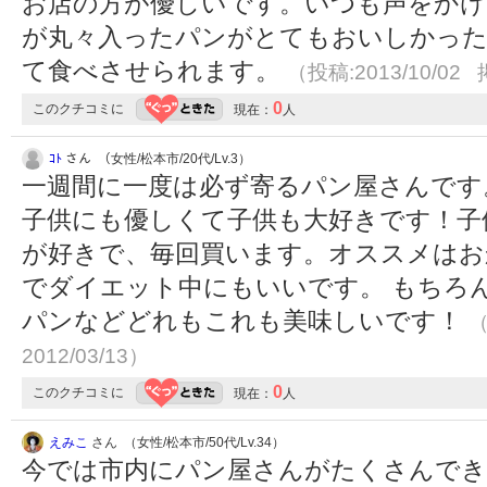
お店の方が優しいです。いつも声をか
が丸々入ったパンがとてもおいしかった
て食べさせられます。
（投稿:2013/10/02 
0
このクチコミに
現在：
人
ｺﾄ
さん （女性/松本市/20代/Lv.3）
一週間に一度は必ず寄るパン屋さんです
子供にも優しくて子供も大好きです！子
が好きで、毎回買います。オススメはお
でダイエット中にもいいです。 もちろ
パンなどどれもこれも美味しいです！
（
2012/03/13）
0
このクチコミに
現在：
人
えみこ
さん （女性/松本市/50代/Lv.34）
今では市内にパン屋さんがたくさんでき