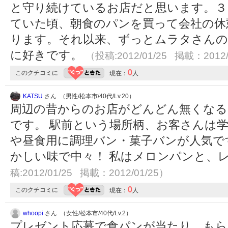
と守り続けているお店だと思います。３
ていた頃、朝食のパンを買って会社の休
ります。それ以来、ずっとムラタさん
に好きです。
（投稿:2012/01/25 掲載：2012/
0
このクチコミに
現在：
人
KATSU
さん （男性/松本市/40代/Lv.20）
周辺の昔からのお店がどんどん無くなる
です。 駅前という場所柄、お客さんは
や昼食用に調理バン・菓子バンが人気で
かしい味で中々！ 私はメロンパンと、
稿:2012/01/25 掲載：2012/01/25）
0
このクチコミに
現在：
人
whoopi
さん （女性/松本市/40代/Lv.2）
プレゼント応募で食パンが当たり、もら