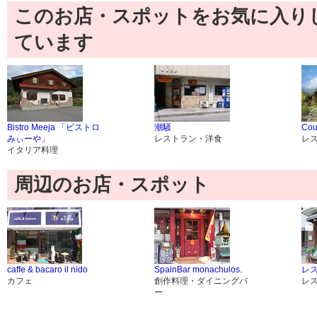
このお店・スポットをお気に入り
ています
Bistro Meeja 「ビストロ
潮騒
Co
みぃーや」
レストラン・洋食
レ
イタリア料理
周辺のお店・スポット
caffe & bacaro il nido
SpainBar monachulos.
レ
カフェ
創作料理・ダイニングバ
レ
ー