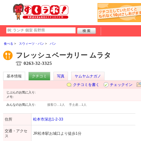
食べる
スウィーツ・パン
パン
フレッシュベーカリー ムラタ
0263-32-3325
基本情報
クチコミ
写真
ヤムヤムナガノ
クチコミを書く
チェックイン
じぶんのお気に入り:
メモ:
みんなのお気に入り:
接客◎…
1人
手土産…
1人
住所
松本市深志1-2-33
交通・アクセ
JR松本駅お城口より徒歩1分
ス