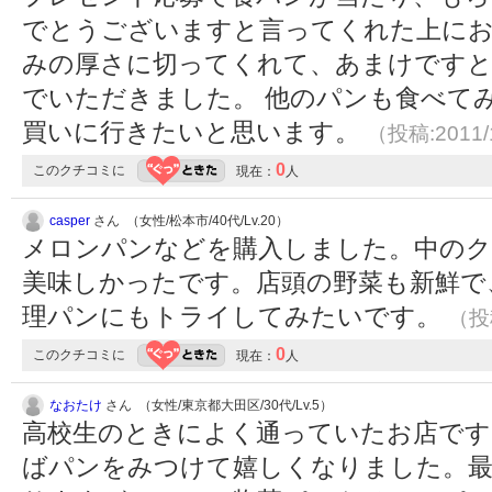
でとうございますと言ってくれた上に
みの厚さに切ってくれて、あまけです
でいただきました。 他のパンも食べて
買いに行きたいと思います。
（投稿:2011/
0
このクチコミに
現在：
人
casper
さん （女性/松本市/40代/Lv.20）
メロンパンなどを購入しました。中のク
美味しかったです。店頭の野菜も新鮮で
理パンにもトライしてみたいです。
（投稿
0
このクチコミに
現在：
人
なおたけ
さん （女性/東京都大田区/30代/Lv.5）
高校生のときによく通っていたお店です
ばパンをみつけて嬉しくなりました。