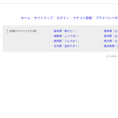
ホーム
サイトマップ
ログイン
クチコミ投稿
プライバシーポ
全国のクチコミナビ(R)
・栃木県「栃ナビ！」
・熊本県「ひ
・福島県「ふくラボ！」
・新潟県「な
・群馬県「ぐんラボ！」
・香川県「さ
・石川県「金沢ラボ！」
・鹿児島県「
(C) HitBit