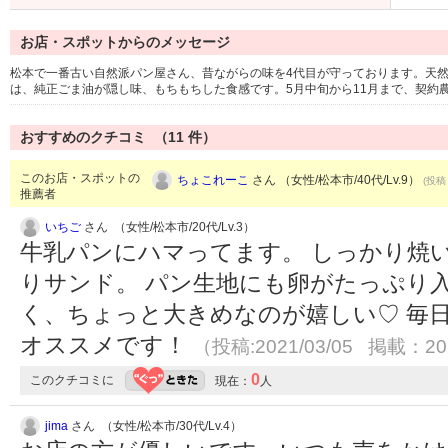
お店・スポットからのメッセージ
松本で一番古い自然派パン屋さん、昔ながらの味を4代目が守っております。天然酵
は、純正ごま油が隠し味、もちもちした食感です。5月中旬から11月まで、契約
おすすめのクチコミ （
11
件）
このお店・スポットの
ちょこれーこ
さん （女性/松本市/40代/Lv.9）
(投稿：
推薦者
いちご
さん （女性/松本市/20代/Lv.3）
牛乳パンにハマってます。 しっかり焼
りサンド。 パン生地にも卵がたっぷり
く、ちょっと大きめなのが嬉しい♡ 毎
オススメです！
（投稿:2021/03/05 掲載：202
0
このクチコミに
現在：
人
jima
さん （女性/松本市/30代/Lv.4）