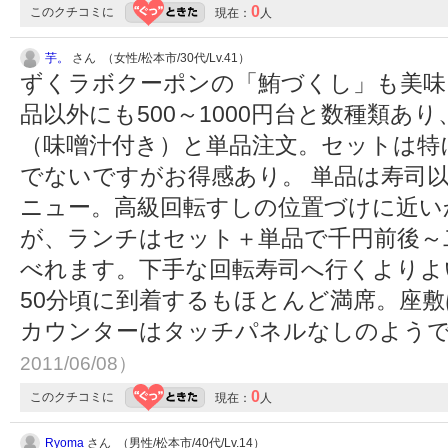
0
このクチコミに
現在：
人
芋。
さん （女性/松本市/30代/Lv.41）
ずくラボクーポンの「鮪づくし」も美味
品以外にも500～1000円台と数種類あり
（味噌汁付き）と単品注文。セットは特
でないですがお得感あり。 単品は寿司
ニュー。高級回転すしの位置づけに近い
が、ランチはセット＋単品で千円前後～
べれます。下手な回転寿司へ行くよりよい
50分頃に到着するもほとんど満席。座
カウンターはタッチパネルなしのよう
2011/06/08）
0
このクチコミに
現在：
人
Ryoma
さん （男性/松本市/40代/Lv.14）