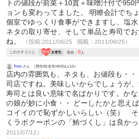
トの値段が前菜＋10貫＋味噌汁付で95
ョンも変わってました。 明瞭会計でち
個室でゆっくり食事ができますし、塩水
ネタの取り寄せ、そして単品と寿司でお
ね。
（投稿:2011/08/25 掲載：2011/08/25）
0
このクチコミに
現在：
人
Pom
さん （男性/松本市/40代/Lv.10）
店内の雰囲気も、ネタも、お値段も・・
司店ですね。美味しいからでしょうが、
寿司とは良い意味で名ばかりです。かな
の娘が妙に小食・・ どーしたかと思え
コイイので恥ずかしいらしい（笑） そ
くラボクーポンの「鮪づくし」は良か
2011/07/12）