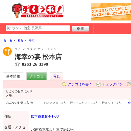
食べる
和食
寿司
ウミ ノ ウタゲ マツモトテン
海幸の宴 松本店
0263-26-3399
基本情報
クチコミ
写真
クチコミを書く
チェックイン
じぶんのお気に入り:
メモ:
みんなのお気に入り:
おススメ☆…
2人
行ってみたい！…
1人
行きつけ…
1人
全
住所
松本市並柳4-1-38
交通・アクセ
JR南松本駅より車で約10分