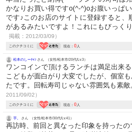
かなりお買い得ですo(^-^)oお腹いっぱ
です♪このお店のサイトに登録すると、
があるみたいですよ！これにもびっくり
掲載：2012/03/09）
0
このクチコミに
現在：
人
松本のしーﾁｬﾝ
さん （女性/松本市/20代/Lv.3）
ワンコインで頂けるランチは満足出来
こどもが面白がり大変でしたが、個室も
たです。回転寿司じゃない雰囲気も素敵
2011/09/02）
0
このクチコミに
現在：
人
芋。
さん （女性/松本市/30代/Lv.41）
再訪時、前回と異なった印象を持ったの