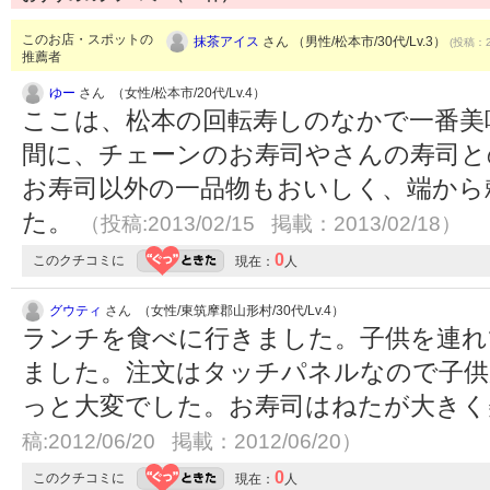
このお店・スポットの
抹茶アイス
さん （男性/松本市/30代/Lv.3）
(投稿：2
推薦者
ゆー
さん （女性/松本市/20代/Lv.4）
ここは、松本の回転寿しのなかで一番美
間に、チェーンのお寿司やさんの寿司と
お寿司以外の一品物もおいしく、端から
た。
（投稿:2013/02/15 掲載：2013/02/18）
0
このクチコミに
現在：
人
グウティ
さん （女性/東筑摩郡山形村/30代/Lv.4）
ランチを食べに行きました。子供を連れ
ました。注文はタッチパネルなので子供
っと大変でした。お寿司はねたが大き
稿:2012/06/20 掲載：2012/06/20）
0
このクチコミに
現在：
人