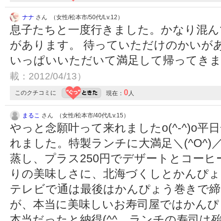
ナナ
さん （女性/松本市/50代/Lv.12）
息子たちと一度行きました。かなり混ん
があります。 待っていただけのかいが
いっぱいいただいて満足して帰ってき
載：2012/04/13）
0
このクチコミに
現在：
人
まるこ
さん （女性/松本市/40代/Lv.15）
やっと念願叶って来れましたo(^-^)o
れました。特製ランチに大満足＼(^O^)
蒸し、プラス250円でデザートとコー
りの美味しさに、北海づくしとかんぴょう巻
テレビで通は最後はかんぴょう巻きで締
が、本当に美味しいお寿司屋ではかんぴ
本当だったと納得(^^ゞランチの寿司は