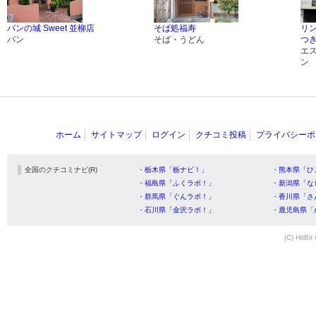
パンの城 Sweet 並柳店
そば処福寿
リ
パン
そば・うどん
つ
エ
ン
ホーム
サイトマップ
ログイン
クチコミ投稿
プライバシーポ
全国のクチコミナビ(R)
・栃木県「栃ナビ！」
・熊本県「ひ
・福島県「ふくラボ！」
・新潟県「な
・群馬県「ぐんラボ！」
・香川県「さ
・石川県「金沢ラボ！」
・鹿児島県「
(C) HitBit