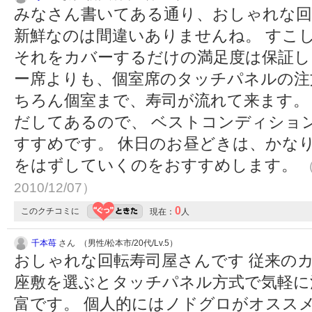
みなさん書いてある通り、おしゃれな回
新鮮なのは間違いありませんね。 すこ
それをカバーするだけの満足度は保証し
ー席よりも、個室席のタッチパネルの注
ちろん個室まで、寿司が流れて来ます。
だしてあるので、 ベストコンディショ
すすめです。 休日のお昼どきは、かな
をはずしていくのをおすすめします。
（
2010/12/07）
0
このクチコミに
現在：
人
千本苺
さん （男性/松本市/20代/Lv.5）
おしゃれな回転寿司屋さんです 従来の
座敷を選ぶとタッチパネル方式で気軽に
富です。 個人的にはノドグロがオススメ