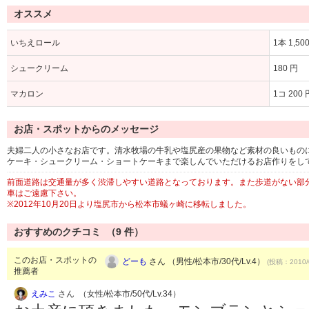
オススメ
いちえロール
1本 1,50
シュークリーム
180 円
マカロン
1コ 200 
お店・スポットからのメッセージ
夫婦二人の小さなお店です。清水牧場の牛乳や塩尻産の果物など素材の良いもの
ケーキ・シュークリーム・ショートケーキまで楽しんでいただけるお店作りをし
前面道路は交通量が多く渋滞しやすい道路となっております。また歩道がない部
車はご遠慮下さい。
※2012年10月20日より塩尻市から松本市蟻ヶ崎に移転しました。
おすすめのクチコミ （
9
件）
このお店・スポットの
どーも
さん （男性/松本市/30代/Lv.4）
(投稿：2010/
推薦者
えみこ
さん （女性/松本市/50代/Lv.34）