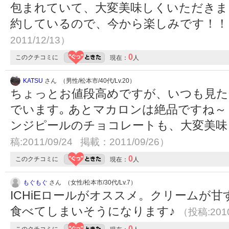
包まれていて、大変美味しくいただきま
約しているので、今から楽しみです！
2011/12/13）
0
このクチコミに
現在：
人
KATSU
さん （男性/松本市/40代/Lv.20）
ちょっとお値段高めですが、いつも見た
でいます｡ あとマカロンは絶品ですね～
ンジピールのチョコレートも、大変美
稿:2011/09/24 掲載：2011/09/26）
0
このクチコミに
現在：
人
もぐもぐ
さん （女性/松本市/30代/Lv.7）
ICHiEロールがオススメ。クリームが
食べてしまいそうになります♪
（投稿:2010
0