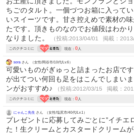
お土産に頂きました。モンブランとシ
ちごのタルト。一個づつお箱に入ってい
いスイーツです。甘さ控えめで素材の味
たです。頂きものなのでお値段はわか
なりました。
（投稿:2013/04/01 掲載：2013/
0
このクチコミに
現在：
人
sora
さん （女性/岡谷市/10代/Lv.6）
可愛いものがぎゅっと詰まったお店です
が出てつい何回も足をはこんでしまいま
ンがおすすめ♪
（投稿:2012/03/15 掲載：2012
0
このクチコミに
現在：
人
にゃんこ先生
さん （女性/塩尻市/40代/Lv.1）
プレゼントに応募してみごとに”イチエ
た！生クリームとカスタードクリームが