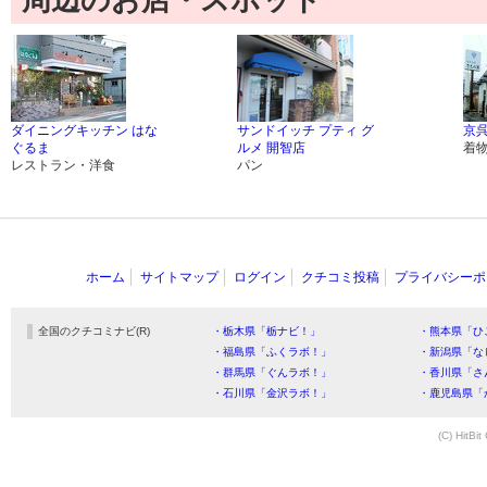
周辺のお店・スポット
ダイニングキッチン はな
サンドイッチ プティ グ
京
ぐるま
ルメ 開智店
着
レストラン・洋食
パン
ホーム
サイトマップ
ログイン
クチコミ投稿
プライバシーポ
全国のクチコミナビ(R)
・栃木県「栃ナビ！」
・熊本県「ひ
・福島県「ふくラボ！」
・新潟県「な
・群馬県「ぐんラボ！」
・香川県「さ
・石川県「金沢ラボ！」
・鹿児島県「
(C) HitBit