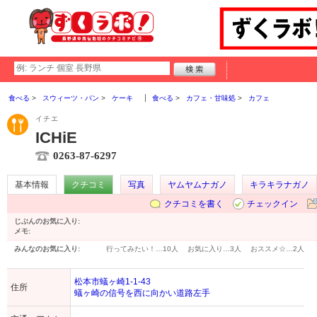
食べる
スウィーツ・パン
ケーキ
食べる
カフェ・甘味処
カフェ
イチエ
ICHiE
0263-87-6297
基本情報
クチコミ
写真
ヤムヤムナガノ
キラキラナガノ
クチコミを書く
チェックイン
じぶんのお気に入り:
メモ:
みんなのお気に入り:
行ってみたい！…
10人
お気に入り…
3人
おススメ☆…
2人
松本市蟻ヶ崎1-1-43
住所
蟻ヶ崎の信号を西に向かい道路左手