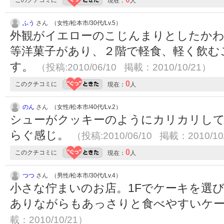
このクチコミに
現在：
人
ふう
さん （女性/松本市/30代/Lv.5）
外観がイエローのこじんまりとしたかわ
等洋菓子があり、２階で軽食、軽く飲む
す。
（投稿:2010/06/10 掲載：2010/10/21）
0
このクチコミに
現在：
人
のん
さん （女性/松本市/40代/Lv.2）
シューがクッキーのようにカリカリして
らぐ感じ。
（投稿:2010/06/10 掲載：2010/10
0
このクチコミに
現在：
人
つつ
さん （男性/松本市/30代/Lv.4）
小さな佇まいのお店。1Fでケーキを選び
ありながらもあっさりと食べやすいケ
載：2010/10/21）