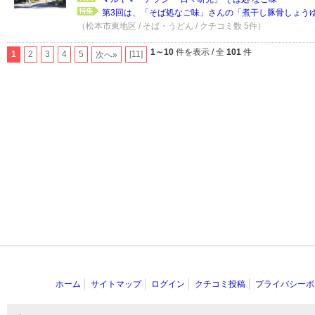
第3回は、「そば処なご味」さんの「煮干し豚骨しょうゆラ
（松本市東地区 / そば・うどん / クチコミ数 5件）
1～10
件を表示 / 全
101
件
1
2
3
4
5
[11]
次へ»
ホーム
サイトマップ
ログイン
クチコミ投稿
プライバシーポ