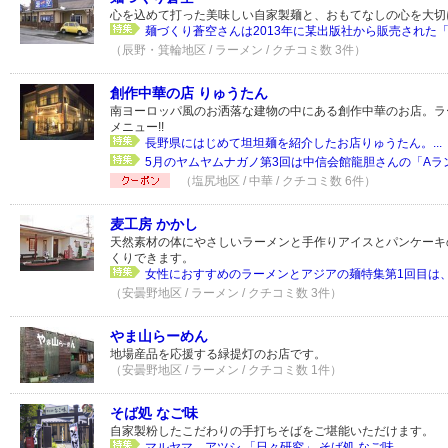
心を込めて打った美味しい自家製麺と、おもてなしの心を大切
麺づくり蒼空さんは2013年に某出版社から販売された「
（辰野・箕輪地区 / ラーメン / クチコミ数 3件）
創作中華の店 りゅうたん
南ヨーロッパ風のお洒落な建物の中にある創作中華のお店。ラ
メニュー!!
長野県にはじめて坦坦麺を紹介したお店りゅうたん。...
5月のヤムヤムナガノ第3回は中信会館龍胆さんの「Aランチ
（塩尻地区 / 中華 / クチコミ数 6件）
麦工房 かかし
天然素材の体にやさしいラーメンと手作りアイスとパンケーキ
くりできます。
女性におすすめのラーメンとアジアの麺特集第1回目は、天
（安曇野地区 / ラーメン / クチコミ数 3件）
やま山らーめん
地場産品を応援する緑提灯のお店です。
（安曇野地区 / ラーメン / クチコミ数 1件）
そば処 なご味
自家製粉したこだわりの手打ちそばをご堪能いただけます。
マルヤマ アツシ 「日々研究」 そば処 なご味