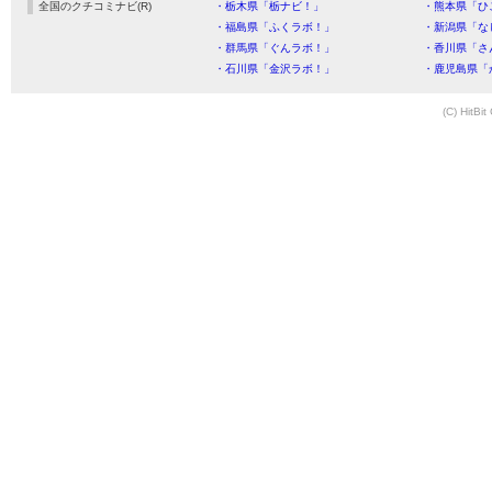
全国のクチコミナビ(R)
・栃木県「栃ナビ！」
・熊本県「ひ
・福島県「ふくラボ！」
・新潟県「な
・群馬県「ぐんラボ！」
・香川県「さ
・石川県「金沢ラボ！」
・鹿児島県「
(C) HitBit