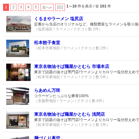
1～10
件を表示 / 全
101
件
1
2
3
4
5
[11]
次へ»
くるまやラーメン 塩尻店
定番から当店のオリジナルなど、種類豊富なラーメンを取り揃
（塩尻地区 / ラーメン / クチコミ数 2件）
松本餃子食堂
（松本市東地区 / ラーメン / クチコミ数 2件）
東京名物油そば麺屋かとむら 市場本店
東京で話題の油そば専門店!ラーメンよりカロリー塩分控えめ
（松本市東地区 / ラーメン / クチコミ数 5件）
らあめん万咲
コラーゲンたっぷりな豚骨100%
（安曇野地区 / ラーメン / クチコミ数 6件）
東京名物油そば麺屋かとむら 浅間店
東京で話題の油そば専門店!ラーメンよりカロリー塩分控えめ
（松本市東地区 / ラーメン / クチコミ数 1件）
麺づくり蒼空