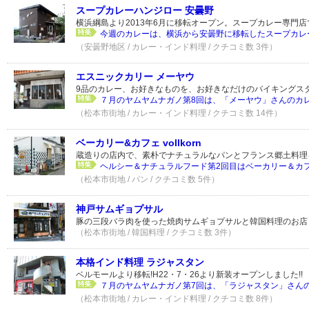
スープカレーハンジロー 安曇野
横浜綱島より2013年6月に移転オープン。スープカレー専門店
今週のカレーは、横浜から安曇野に移転したスープカレー
（安曇野地区 / カレー・インド料理 / クチコミ数 3件）
エスニックカリー メーヤウ
9品のカレー、お好きなものを、お好きなだけのバイキングス
７月のヤムヤムナガノ第8回は、「メーヤウ」さんのカレー
（松本市街地 / カレー・インド料理 / クチコミ数 14件）
ベーカリー&カフェ vollkorn
蔵造りの店内で、素朴でナチュラルなパンとフランス郷土料理
ヘルシー＆ナチュラルフード第2回目はベーカリー＆カフェvol
（松本市街地 / パン / クチコミ数 5件）
神戸サムギョプサル
豚の三段バラ肉を使った焼肉サムギョプサルと韓国料理のお店
（松本市街地 / 韓国料理 / クチコミ数 3件）
本格インド料理 ラジャスタン
ベルモールより移転!H22・7・26より新装オープンしました!!
７月のヤムヤムナガノ第7回は、「ラジャスタン」さんのダ
（松本市街地 / カレー・インド料理 / クチコミ数 8件）