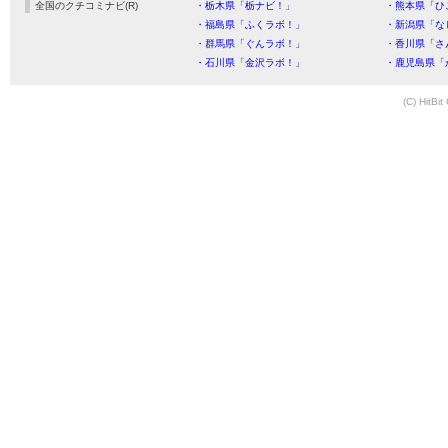
全国のクチコミナビ(R)
・栃木県「栃ナビ！」
・熊本県「ひ
・福島県「ふくラボ！」
・新潟県「な
・群馬県「ぐんラボ！」
・香川県「さ
・石川県「金沢ラボ！」
・鹿児島県「
(C) HitBit