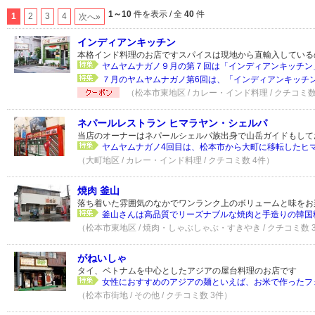
1～10
件を表示 / 全
40
件
1
2
3
4
次へ»
インディアンキッチン
本格インド料理のお店ですスパイスは現地から直輸入している
ヤムヤムナガノ９月の第７回は「インディアンキッチン」
７月のヤムヤムナガノ第6回は、「インディアンキッチン」
（松本市東地区 / カレー・インド料理 / クチコミ数
ネパールレストラン ヒマラヤン・シェルパ
当店のオーナーはネパールシェルパ族出身で山岳ガイドもして
ヤムヤムナガノ4回目は、松本市から大町に移転したヒマラ
（大町地区 / カレー・インド料理 / クチコミ数 4件）
焼肉 釜山
落ち着いた雰囲気のなかでワンランク上のボリュームと味をお
釜山さんは高品質でリーズナブルな焼肉と手造りの韓国料
（松本市東地区 / 焼肉・しゃぶしゃぶ・すきやき / クチコミ数 
がねいしゃ
タイ、ベトナムを中心としたアジアの屋台料理のお店です
女性におすすめのアジアの麺といえば、お米で作ったフォ
（松本市街地 / その他 / クチコミ数 3件）