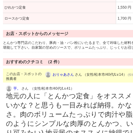
ひれかつ定食
1,550 円
ロースかつ定食
1,700 円
お店・スポットからのメッセージ
とんかつ専門店のこだわり、豚肉・油・パン粉にいたるまで、全て吟味した材料
堪能して下さい。自家製の甘めのソースで、ボリュームたっぷり、じっくりお召
おすすめのクチコミ （
2
件）
このお店・スポットの
おりゃあさん
さん （女性/松本市/40代/Lv.14）
(投
推薦者
芋。
さん （女性/松本市/40代/Lv.41）
地元の人に「とんかつ定食」をオススメ
いかな？と思うも一目みれば納得。かな
さ。肉のボリュームたっぷりで肉汁や脂
のようにシンプルな肉厚のとんかつ、い
り可みたい) 地元民のオススメに納得で