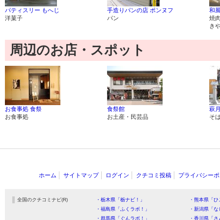
パティスリー もへじ
手造りパンの店 ポンヌフ
和
洋菓子
パン
焼
き
周辺のお店・スポット
お食事処 食祭
食祭館
萩月
お食事処
お土産・民芸品
そ
ホーム
サイトマップ
ログイン
クチコミ投稿
プライバシーポ
全国のクチコミナビ(R)
・栃木県「栃ナビ！」
・熊本県「ひ
・福島県「ふくラボ！」
・新潟県「な
・群馬県「ぐんラボ！」
・香川県「さ