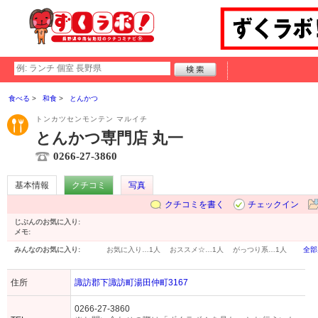
食べる
和食
とんかつ
トンカツセンモンテン マルイチ
とんかつ専門店 丸一
0266-27-3860
基本情報
クチコミ
写真
クチコミを書く
チェックイン
じぶんのお気に入り:
メモ:
みんなのお気に入り:
お気に入り…
1人
おススメ☆…
1人
がっつり系…
1人
全部
住所
諏訪郡下諏訪町湯田仲町3167
0266-27-3860