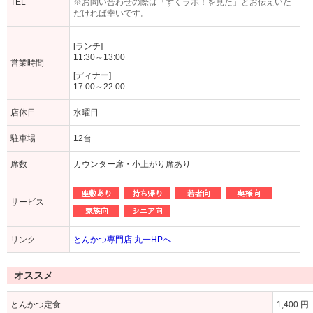
TEL
※お問い合わせの際は「ずくラボ！を見た」とお伝えいた
だければ幸いです。
[ランチ]
11:30～13:00
営業時間
[ディナー]
17:00～22:00
店休日
水曜日
駐車場
12台
席数
カウンター席・小上がり席あり
サービス
リンク
とんかつ専門店 丸一HPへ
オススメ
とんかつ定食
1,400 円