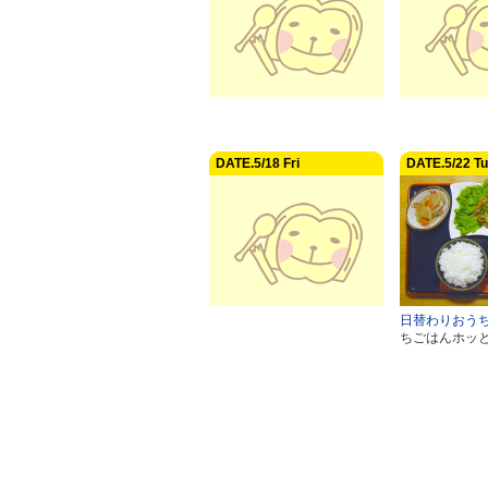
DATE.5/18 Fri
DATE.5/22 T
日替わりおう
ちごはんホッ