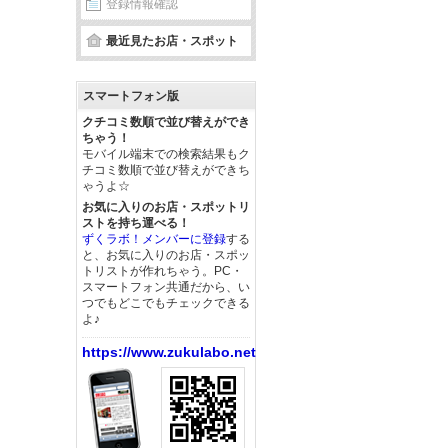
登録情報確認
最近見たお店・スポット
スマートフォン版
クチコミ数順で並び替えができ
ちゃう！
モバイル端末での検索結果もク
チコミ数順で並び替えができち
ゃうよ☆
お気に入りのお店・スポットリ
ストを持ち運べる！
ずくラボ！メンバーに登録
する
と、お気に入りのお店・スポッ
トリストが作れちゃう。PC・
スマートフォン共通だから、い
つでもどこでもチェックできる
よ♪
https://www.zukulabo.net/