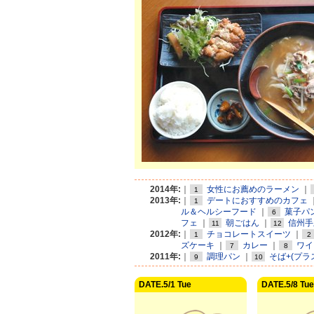
2014年:
｜
女性にお薦めのラーメン
｜
1
2013年:
｜
デートにおすすめのカフェ
1
ル＆ヘルシーフード
｜
菓子パ
6
フェ
｜
朝ごはん
｜
信州手
11
12
2012年:
｜
チョコレートスイーツ
｜
1
2
ズケーキ
｜
カレー
｜
ワイ
7
8
2011年:
｜
調理パン
｜
そば+(プラ
9
10
DATE.5/1 Tue
DATE.5/8 Tue