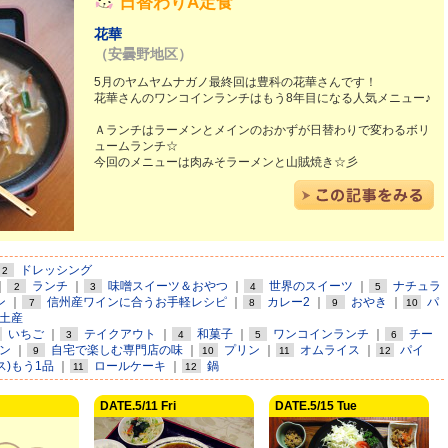
日替わりA定食
花華
（安曇野地区）
5月のヤムヤムナガノ最終回は豊科の花華さんです！
花華さんのワンコインランチはもう8年目になる人気メニュー♪
Ａランチはラーメンとメインのおかずが日替わりで変わるボリ
ュームランチ☆
今回のメニューは肉みそラーメンと山賊焼き☆彡
ドレッシング
2
｜
ランチ
｜
味噌スイーツ＆おやつ
｜
世界のスイーツ
｜
ナチュラ
2
3
4
5
ン
｜
信州産ワインに合うお手軽レシピ
｜
カレー2
｜
おやき
｜
パ
7
8
9
10
土産
いちご
｜
テイクアウト
｜
和菓子
｜
ワンコインランチ
｜
チー
3
4
5
6
ン
｜
自宅で楽しむ専門店の味
｜
プリン
｜
オムライス
｜
パイ
9
10
11
12
ス)もう1品
｜
ロールケーキ
｜
鍋
11
12
DATE.5/11 Fri
DATE.5/15 Tue