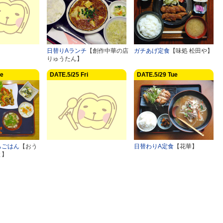
日替りAランチ
【創作中華の店
ガチあげ定食
【味処 松田や】
りゅうたん】
ue
DATE.5/25 Fri
DATE.5/29 Tue
ちごはん
【おう
日替わりA定食
【花華】
と】