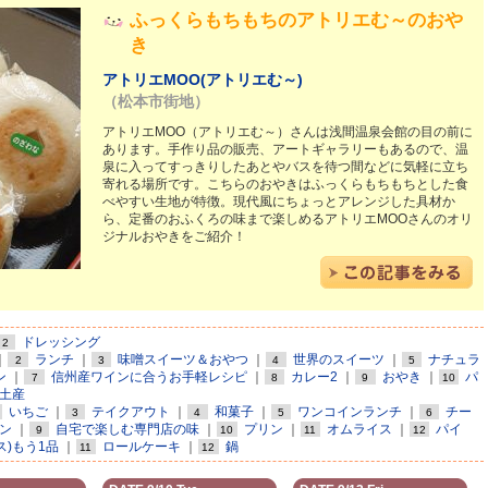
ふっくらもちもちのアトリエむ～のおや
き
アトリエMOO(アトリエむ～)
（松本市街地）
アトリエMOO（アトリエむ～）さんは浅間温泉会館の目の前に
あります。手作り品の販売、アートギャラリーもあるので、温
泉に入ってすっきりしたあとやバスを待つ間などに気軽に立ち
寄れる場所です。こちらのおやきはふっくらもちもちとした食
べやすい生地が特徴。現代風にちょっとアレンジした具材か
ら、定番のおふくろの味まで楽しめるアトリエMOOさんのオリ
ジナルおやきをご紹介！
ドレッシング
2
｜
ランチ
｜
味噌スイーツ＆おやつ
｜
世界のスイーツ
｜
ナチュラ
2
3
4
5
ン
｜
信州産ワインに合うお手軽レシピ
｜
カレー2
｜
おやき
｜
パ
7
8
9
10
土産
いちご
｜
テイクアウト
｜
和菓子
｜
ワンコインランチ
｜
チー
3
4
5
6
ン
｜
自宅で楽しむ専門店の味
｜
プリン
｜
オムライス
｜
パイ
9
10
11
12
ス)もう1品
｜
ロールケーキ
｜
鍋
11
12