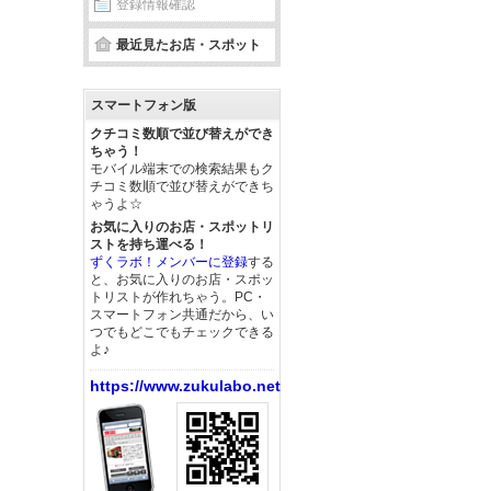
登録情報確認
最近見たお店・スポット
スマートフォン版
クチコミ数順で並び替えができ
ちゃう！
モバイル端末での検索結果もク
チコミ数順で並び替えができち
ゃうよ☆
お気に入りのお店・スポットリ
ストを持ち運べる！
ずくラボ！メンバーに登録
する
と、お気に入りのお店・スポッ
トリストが作れちゃう。PC・
スマートフォン共通だから、い
つでもどこでもチェックできる
よ♪
https://www.zukulabo.net/