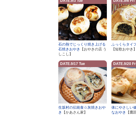
DATE.9/3 Tue
DATE.9/6 Fri
石の熱でじっくり焼き上げる
ふっくらタイ
石焼きおやき
【おやきの店 う
【短歌おやき
しこし】
DATE.9/17 Tue
DATE.9/20 Fr
生坂村の伝統食☆灰焼きおや
体にやさしい
き
【かあさん家】
なおやき
【鷹