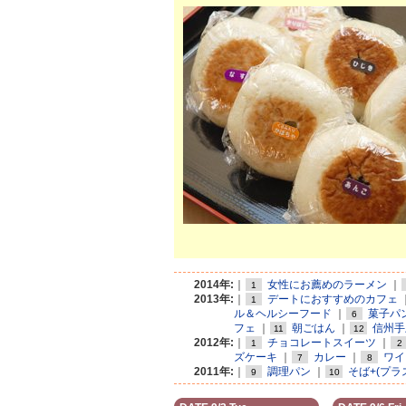
2014年:
｜
女性にお薦めのラーメン
｜
1
2013年:
｜
デートにおすすめのカフェ
1
ル＆ヘルシーフード
｜
菓子パ
6
フェ
｜
朝ごはん
｜
信州手
11
12
2012年:
｜
チョコレートスイーツ
｜
1
2
ズケーキ
｜
カレー
｜
ワイ
7
8
2011年:
｜
調理パン
｜
そば+(プラ
9
10