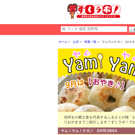
ホーム
お店
特集一覧
ヤムヤムナガノ（おやき
信州をの郷土食を代表するふるさとの味「
りおやきまでご紹介します！ずくラボ！で
ヤム！ヤム！ナガノ DATE.09/24