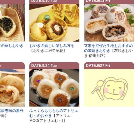
DATE.9/10 Tue
DATE.9/13 Fri
プの蒸しおやき
おやきの新しい楽しみ方を
玄米を混ぜた生地もおすすめ
】
【おやき工房旬菜花】
の灰焼きおやき
【灰焼きおや
き 信州月路】
i
DATE.9/24 Tue
DATE.9/27 Fri
健康志向の素朴
ふっくらもちもちのアトリエ
匠庵】
む～のおやき
【アトリエ
MOO(アトリエむ～)】